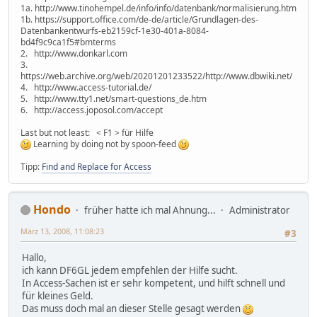
1a. http://www.tinohempel.de/info/info/datenbank/normalisierung.htm
1b. https://support.office.com/de-de/article/Grundlagen-des-
Datenbankentwurfs-eb2159cf-1e30-401a-8084-
bd4f9c9ca1f5#bmterms
2. http://www.donkarl.com
3.
https://web.archive.org/web/20201201233522/http://www.dbwiki.net/
4. http://www.access-tutorial.de/
5. http://www.tty1.net/smart-questions_de.htm
6. http://access.joposol.com/accept
Last but not least: < F1 > für Hilfe
Learning by doing not by spoon-feed
Tipp:
Find and Replace for Access
Hondo
früher hatte ich mal Ahnung...
Administrator
März 13, 2008, 11:08:23
#3
Hallo,
ich kann DF6GL jedem empfehlen der Hilfe sucht.
In Access-Sachen ist er sehr kompetent, und hilft schnell und
für kleines Geld.
Das muss doch mal an dieser Stelle gesagt werden