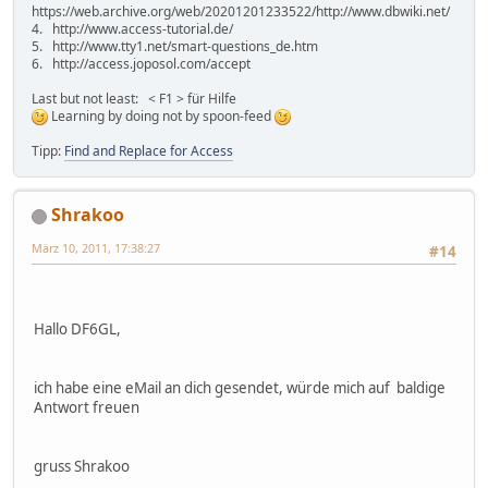
https://web.archive.org/web/20201201233522/http://www.dbwiki.net/
4. http://www.access-tutorial.de/
5. http://www.tty1.net/smart-questions_de.htm
6. http://access.joposol.com/accept
Last but not least: < F1 > für Hilfe
Learning by doing not by spoon-feed
Tipp:
Find and Replace for Access
Shrakoo
März 10, 2011, 17:38:27
#14
Hallo DF6GL,
ich habe eine eMail an dich gesendet, würde mich auf baldige
Antwort freuen
gruss Shrakoo