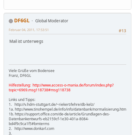
DF6GL
Global Moderator
Februar 04, 2011, 17:53:51
#13
Mail ist unterwegs
Viele Grüße vom Bodensee
Franz, DF6GL
Hilfestellung: http://www.access-o-mania.de/forum/index.php?
topic=6969.msg118738#msg118738
Links und Tipps:
1. http://v.hdm-stuttgart.de/~riekert/lehre/db-kelz/
1a. http://www.tinohempel.de/info/info/datenbank/normalisierung.htm
1b. https://support.office.com/de-de/article/Grundlagen-des-
Datenbankentwurfs-eb2159cf-1e30-401a-8084-
bd4f9c9ca1f5#bmterms
2. http://www.donkarl.com
3.