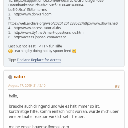
1b. https://support.office.com/de-de/article/Grundlagen-des-
Datenbankentwurfs-eb2159cf-1e30-401a-8084-
bd4f9c9ca1f5#bmterms
2. http://www.donkarl.com
3.
https://web.archive.org/web/20201201233522/http://www.dbwiki.net/
4. http://www.access-tutorial.de/
5. http://www.tty1.net/smart-questions_de.htm
6. http://access.joposol.com/accept
Last but not least: < F1 > für Hilfe
Learning by doing not by spoon-feed
Tipp:
Find and Replace for Access
xalur
August 17, 2009, 21:43:10
#8
hallo,
brauche auch dringend und wie es halt immer so ist,
kurzfristige hilfe. komm einfach nicht vorran. würde mich über
eine zeitnahe reaktion wirklich sehr freuen.
meine email: hgaense@gmail.com