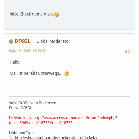
bitte Check deine mails
DF6GL
Global Moderator
März 13, 2008, 11:03:28
#2
Hallo,
Mail ist bereits unterwegs...
Viele Grüße vom Bodensee
Franz, DF6GL
Hilfestellung: http://www.access-o-mania.de/forum/index.php?
topic=6969.msg118738#msg118738
Links und Tipps:
1. http://v.hdm-stuttgart.de/~riekert/lehre/db-kelz/