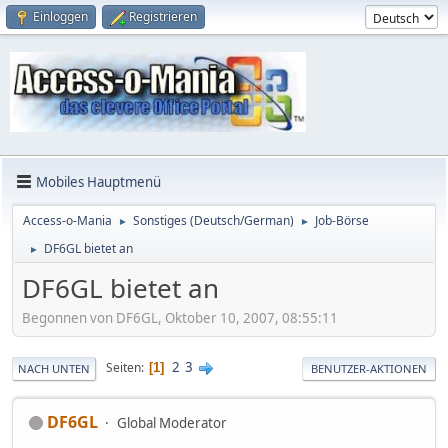
Einloggen
Registrieren
Mobiles Hauptmenü
Access-o-Mania
Sonstiges (Deutsch/German)
Job-Börse
►
►
DF6GL bietet an
►
DF6GL bietet an
Begonnen von DF6GL, Oktober 10, 2007, 08:55:11
2
3
Seiten
1
NACH UNTEN
BENUTZER-AKTIONEN
DF6GL
Global Moderator