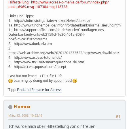
Hilfestellung: http://www.access-o-mania.de/forum/index.php?
topic=6969.msg118738#msg118738
Links und Tipps:
1. http://v.hdm-stuttgart.de/~riekert/lehre/db-kelz/
1a. http://www.tinohempel.de/info/info/datenbank/normalisierung.htm
1b. https://support.office.com/de-de/article/Grundlagen-des-
Datenbankentwurfs-eb2159cf-1e30-401a-8084-
bd4f9c9ca1f5#bmterms
2. http://www.donkarl.com
3.
https://web.archive.org/web/20201201233522/http://www.dbwiki.net/
4. http://www.access-tutorial.de/
5. http://www.tty1.net/smart-questions_de.htm
6. http://access.joposol.com/accept
Last but not least: < F1 > für Hilfe
Learning by doing not by spoon-feed
Tipp:
Find and Replace for Access
Flomox
März 13, 2008, 10:52:16
#1
Ich würde mich über Hilfestellung von dir freuen