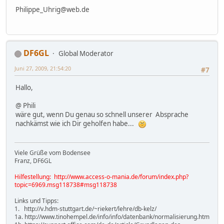
Philippe_Uhrig@web.de
DF6GL
Global Moderator
Juni 27, 2009, 21:54:20
#7
Hallo,
@ Phili
wäre gut, wenn Du genau so schnell unserer Absprache
nachkämst wie ich Dir geholfen habe...
Viele Grüße vom Bodensee
Franz, DF6GL
Hilfestellung: http://www.access-o-mania.de/forum/index.php?
topic=6969.msg118738#msg118738
Links und Tipps:
1. http://v.hdm-stuttgart.de/~riekert/lehre/db-kelz/
1a. http://www.tinohempel.de/info/info/datenbank/normalisierung.htm