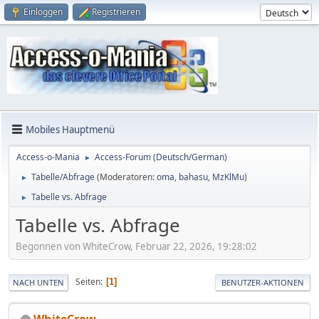
Einloggen
Registrieren
Mobiles Hauptmenü
Access-o-Mania
Access-Forum (Deutsch/German)
►
Tabelle/Abfrage
(Moderatoren:
oma
,
bahasu
,
MzKlMu
)
►
Tabelle vs. Abfrage
►
Tabelle vs. Abfrage
Begonnen von WhiteCrow, Februar 22, 2026, 19:28:02
Seiten
1
NACH UNTEN
BENUTZER-AKTIONEN
WhiteCrow