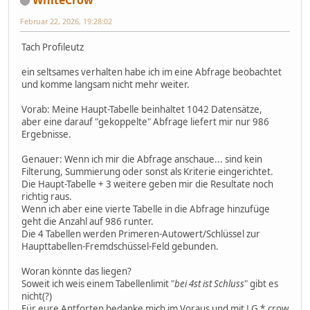
Februar 22, 2026, 19:28:02
Tach Profileutz
ein seltsames verhalten habe ich im eine Abfrage beobachtet
und komme langsam nicht mehr weiter.
Vorab: Meine Haupt-Tabelle beinhaltet 1042 Datensätze,
aber eine darauf "gekoppelte" Abfrage liefert mir nur 986
Ergebnisse.
Genauer: Wenn ich mir die Abfrage anschaue... sind kein
Filterung, Summierung oder sonst als Kriterie eingerichtet.
Die Haupt-Tabelle + 3 weitere geben mir die Resultate noch
richtig raus.
Wenn ich aber eine vierte Tabelle in die Abfrage hinzufüge
geht die Anzahl auf 986 runter.
Die 4 Tabellen werden Primeren-Autowert/Schlüssel zur
Haupttabellen-Fremdschüssel-Feld gebunden.
Woran könnte das liegen?
Soweit ich weis einem Tabellenlimit "
bei 4st ist Schluss
" gibt es
nicht(?)
Für eure Antforten bedanke mich im Voraus und mit LG *.crow