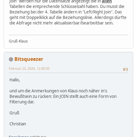
Join" werden nur die Datensätze angezeigt die in
allen
Tabellen die entprechende Schlüsselzahl haben. Du musst die
Beziehung bei der 4. Tabelle ändern in "Left/Right Join". Das
geht mit Doppelklick auf die Beziehungslinie. Allerdings dürfte
die Abfrage nicht mehr aktualisierbar/bearbeitbar sein.
Gruß Klaus
Bitsqueezer
Februar 23, 2026, 12:00:35
#3
Hallo,
und um die Anmerkungen von Klaus noch näher in's
Bewußtsein zu rücken: Ein JOIN stellt auch eine Form von
Filterung dar.
Gruß
Christian
Einer Person
gefällt das.