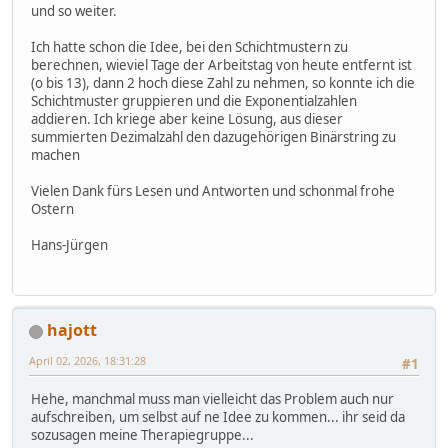
und so weiter.
Ich hatte schon die Idee, bei den Schichtmustern zu
berechnen, wieviel Tage der Arbeitstag von heute entfernt ist
(o bis 13), dann 2 hoch diese Zahl zu nehmen, so konnte ich die
Schichtmuster gruppieren und die Exponentialzahlen
addieren. Ich kriege aber keine Lösung, aus dieser
summierten Dezimalzahl den dazugehörigen Binärstring zu
machen
Vielen Dank fürs Lesen und Antworten und schonmal frohe
Ostern
Hans-Jürgen
hajott
April 02, 2026, 18:31:28
#1
Hehe, manchmal muss man vielleicht das Problem auch nur
aufschreiben, um selbst auf ne Idee zu kommen... ihr seid da
sozusagen meine Therapiegruppe...