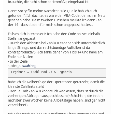
brauchte, die nicht schon serienmäßig eingebaut ist.
Dann: Sorry für meine Nachricht "Die Quelle hab ich auch
gefunden". Ich dachte, es wäre der VBA-Code, den ich im Netz
gesehen habe. Beim zweiten Hinsehen merkte ich dann - an
der 14 - dass du den für mich schon angepasst hattest.
Falls es dich interessiert: Ich habe den Code an zweieinhalb
Stellen angepasst:
- Durch den Abbruch bei Zahl = 0 ergeben sich unterschiedlich
lange Strings, und das rechtsbündige Auffüllen ist da
kontraproduktiv ;-) Ich zähle daher von 1 bis 14 und habe am
Ende nur Nullen
- In der Zeile
Code
[Auswählen]
Ergebnis = (Zahl Mod 2) & Ergebnis
habe ich die Reihenfolge der Operatoren getauscht, damit die
kleinste Zahl links steht
- Den Teil mit Zahl = 0 konnte ich weglassen, dass ist durch die
vorherigen Abfragen ausgeschlossen (=Schichten, die in den
nächsten zwei Wochen keine Arbeitstage haben, sind gar nicht
verzeichnet)