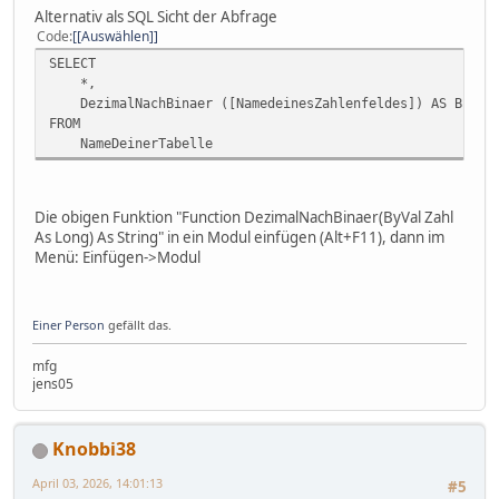
Alternativ als SQL Sicht der Abfrage
Code
[Auswählen]
SELECT
*,
DezimalNachBinaer ([NamedeinesZahlenfeldes]) AS BinCo
FROM
NameDeinerTabelle
Die obigen Funktion "Function DezimalNachBinaer(ByVal Zahl
As Long) As String" in ein Modul einfügen (Alt+F11), dann im
Menü: Einfügen->Modul
Einer Person
gefällt das.
mfg
jens05
Knobbi38
April 03, 2026, 14:01:13
#5