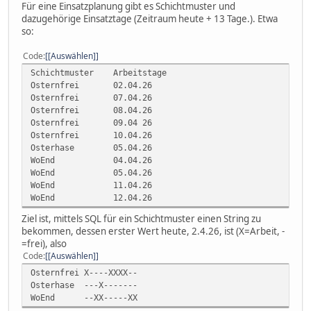
Für eine Einsatzplanung gibt es Schichtmuster und
dazugehörige Einsatztage (Zeitraum heute + 13 Tage.). Etwa
so:
Code
[Auswählen]
Schichtmuster Arbeitstage
Osternfrei 02.04.26
Osternfrei 07.04.26
Osternfrei 08.04.26
Osternfrei 09.04 26
Osternfrei 10.04.26
Osterhase 05.04.26
WoEnd 04.04.26
WoEnd 05.04.26
WoEnd 11.04.26
WoEnd 12.04.26
Ziel ist, mittels SQL für ein Schichtmuster einen String zu
bekommen, dessen erster Wert heute, 2.4.26, ist (X=Arbeit, -
=frei), also
Code
[Auswählen]
Osternfrei X----XXXX--
Osterhase ---X-------
WoEnd --XX-----XX