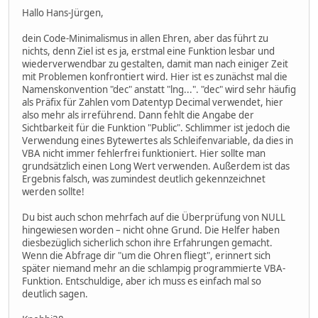
Hallo Hans-Jürgen,
dein Code-Minimalismus in allen Ehren, aber das führt zu
nichts, denn Ziel ist es ja, erstmal eine Funktion lesbar und
wiederverwendbar zu gestalten, damit man nach einiger Zeit
mit Problemen konfrontiert wird. Hier ist es zunächst mal die
Namenskonvention "dec" anstatt "lng...". "dec" wird sehr häufig
als Präfix für Zahlen vom Datentyp Decimal verwendet, hier
also mehr als irreführend. Dann fehlt die Angabe der
Sichtbarkeit für die Funktion "Public". Schlimmer ist jedoch die
Verwendung eines Bytewertes als Schleifenvariable, da dies in
VBA nicht immer fehlerfrei funktioniert. Hier sollte man
grundsätzlich einen Long Wert verwenden. Außerdem ist das
Ergebnis falsch, was zumindest deutlich gekennzeichnet
werden sollte!
Du bist auch schon mehrfach auf die Überprüfung von NULL
hingewiesen worden – nicht ohne Grund. Die Helfer haben
diesbezüglich sicherlich schon ihre Erfahrungen gemacht.
Wenn die Abfrage dir "um die Ohren fliegt", erinnert sich
später niemand mehr an die schlampig programmierte VBA-
Funktion. Entschuldige, aber ich muss es einfach mal so
deutlich sagen.