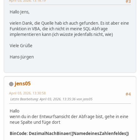
April 03, 2026, 13:18:19
#3
Hallo Jens,
vielen Dank, die Quelle hab ich auch gefunden. Es ist aber eine
Funktion in VBA, die ich nicht in meine SQL-Abfrage
implementieren kann (ich wüsste jedenfalls nicht, wie)
Viele Grüße
Hans-Jürgen
jens05
April 03, 2026, 13:30:58
#4
Letzte Bearbeitung
: April 03, 2026, 13:35:36 von jens05
Hallo
wenn du in der Entwurfsansicht der Abfrage bist, gehe in eine
neue Spalte und füge dort
BinCode: DezimalNachBinaer([NamedeinesZahlenfeldes])