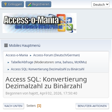
Einloggen
Registrieren
Mobiles Hauptmenü
Access-o-Mania
Access-Forum (Deutsch/German)
►
Tabelle/Abfrage
(Moderatoren:
oma
,
bahasu
,
MzKlMu
)
►
Access SQL: Konvertierung Dezimalzahl zu Binärzahl
►
Access SQL: Konvertierung
Dezimalzahl zu Binärzahl
Begonnen von hajott, April 02, 2026, 17:50:40
Seiten
1
NACH UNTEN
BENUTZER-AKTIONEN