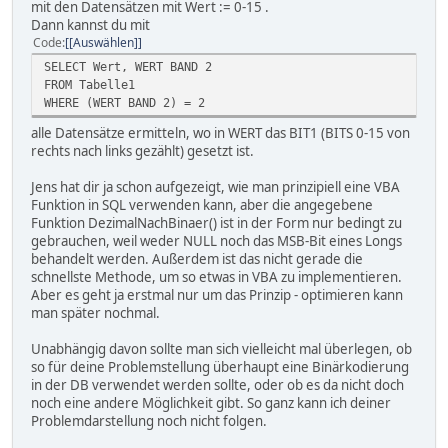
mit den Datensätzen mit Wert := 0-15 .
Dann kannst du mit
Code
[Auswählen]
SELECT Wert, WERT BAND 2
FROM Tabelle1
WHERE (WERT BAND 2) = 2
alle Datensätze ermitteln, wo in WERT das BIT1 (BITS 0-15 von
rechts nach links gezählt) gesetzt ist.
Jens hat dir ja schon aufgezeigt, wie man prinzipiell eine VBA
Funktion in SQL verwenden kann, aber die angegebene
Funktion DezimalNachBinaer() ist in der Form nur bedingt zu
gebrauchen, weil weder NULL noch das MSB-Bit eines Longs
behandelt werden. Außerdem ist das nicht gerade die
schnellste Methode, um so etwas in VBA zu implementieren.
Aber es geht ja erstmal nur um das Prinzip - optimieren kann
man später nochmal.
Unabhängig davon sollte man sich vielleicht mal überlegen, ob
so für deine Problemstellung überhaupt eine Binärkodierung
in der DB verwendet werden sollte, oder ob es da nicht doch
noch eine andere Möglichkeit gibt. So ganz kann ich deiner
Problemdarstellung noch nicht folgen.