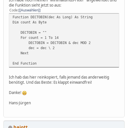
Ich habe noch meinen "Minimalismus-Filter" angewendet und
die Funktion sieht jetzt so aus:
Code
[Auswählen]
Function DECTOBIN(dec As Long) As String
Dim count As Byte
DECTOBIN = ""
For count = 1 To 14
DECTOBIN = DECTOBIN & dec MOD 2
dec = dec \ 2
Next
End Function
Ich hab das hier reinkopiert, falls jemand das anderweitig
benötigt. Und das Beste: Es klappt einwandfrei!
Danke!
Hans-Jürgen
hajott