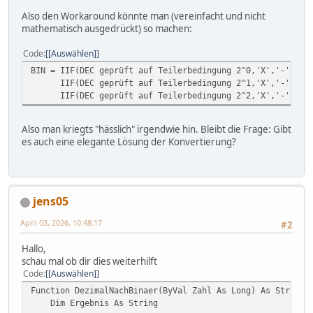
Also den Workaround könnte man (vereinfacht und nicht
mathematisch ausgedrückt) so machen:
Code
[Auswählen]
BIN = IIF(DEC geprüft auf Teilerbedingung 2^0,'X','-') &
IIF(DEC geprüft auf Teilerbedingung 2^1,'X','-') &
IIF(DEC geprüft auf Teilerbedingung 2^2,'X','-') us
Also man kriegts "hässlich" irgendwie hin. Bleibt die Frage: Gibt
es auch eine elegante Lösung der Konvertierung?
jens05
April 03, 2026, 10:48:17
#2
Hallo,
schau mal ob dir dies weiterhilft
Code
[Auswählen]
Function DezimalNachBinaer(ByVal Zahl As Long) As String
Dim Ergebnis As String