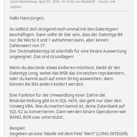
Letzte Bearbeitung
: April 03, 2026, 16:16:02 von Knobbi38
Grund
: Link
ergänzt
Hallo Hans-Jürgen,
du solltest dich dringend noch einmal mit den Datentypen
beschäftigen. Dann sollte dir klar sein, dass der Datentyp Bit
nur die Werte 0 und 1 aufnehmen kann, aber keinen
Zahlenwert von 37.
Der Dezimaldatentyp ist ebenfalls für eine binäre Auswertung
ungeeignet. Das sind Grundlagen!
Wenn du also binär etwas kodieren möchtest, bleibt dir der
Datentyp Long, wobei das MSB das Vorzeichen repräsentiert,
oder du kannst auch auf einen String ausweichen, dann
können die Bits anders kodiert werden.
Eine Funktion für die Umwandlung einer Zahl in die
Binärdarstellung gibt es in SQL nicht, das geht nur über den
Umweg VBA. Was du machen kannst ist, deine Datenbank auf
SQL-92 zu konvertieren. Dann werden binäre Operatoren wie
BAND, BOR usw. unterstützt.
Beispiel:
Gegeben sei eine Tabelle mit dem Feld "Wert" (LONG INTEGER)