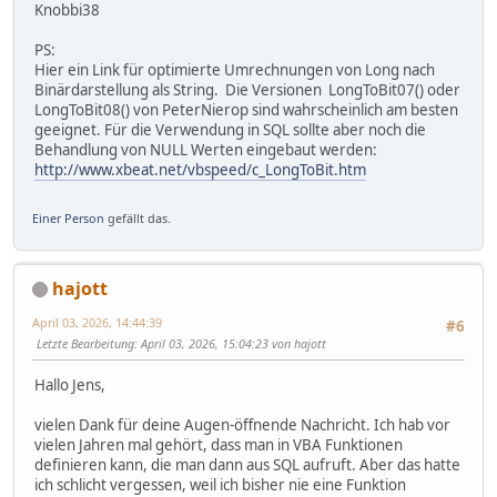
Knobbi38
PS:
Hier ein Link für optimierte Umrechnungen von Long nach
Binärdarstellung als String. Die Versionen LongToBit07() oder
LongToBit08() von PeterNierop sind wahrscheinlich am besten
geeignet. Für die Verwendung in SQL sollte aber noch die
Behandlung von NULL Werten eingebaut werden:
http://www.xbeat.net/vbspeed/c_LongToBit.htm
Einer Person
gefällt das.
hajott
April 03, 2026, 14:44:39
#6
Letzte Bearbeitung
: April 03, 2026, 15:04:23 von hajott
Hallo Jens,
vielen Dank für deine Augen-öffnende Nachricht. Ich hab vor
vielen Jahren mal gehört, dass man in VBA Funktionen
definieren kann, die man dann aus SQL aufruft. Aber das hatte
ich schlicht vergessen, weil ich bisher nie eine Funktion