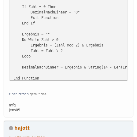
If Zahl = 0 Then
DezimalNachBinaer = "0"
Exit Function
End If
Ergebnis = ""
Do While Zahl > 0
Ergebnis = (Zahl Mod 2) & Ergebnis
Zahl = Zahl \ 2
Loop
DezimalNachBinaer = Ergebnis & String(14 - Len(Ergebni
End Function
Einer Person
gefällt das.
mfg
jens05
hajott