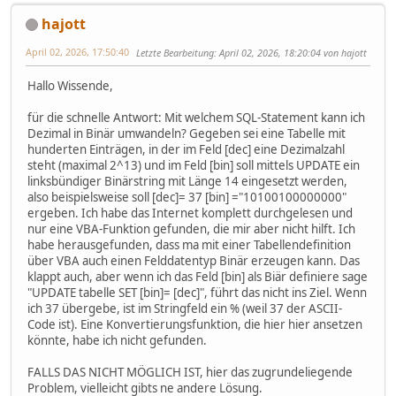
hajott
April 02, 2026, 17:50:40
Letzte Bearbeitung
: April 02, 2026, 18:20:04 von hajott
Hallo Wissende,
für die schnelle Antwort: Mit welchem SQL-Statement kann ich
Dezimal in Binär umwandeln? Gegeben sei eine Tabelle mit
hunderten Einträgen, in der im Feld [dec] eine Dezimalzahl
steht (maximal 2^13) und im Feld [bin] soll mittels UPDATE ein
linksbündiger Binärstring mit Länge 14 eingesetzt werden,
also beispielsweise soll [dec]= 37 [bin] ="10100100000000"
ergeben. Ich habe das Internet komplett durchgelesen und
nur eine VBA-Funktion gefunden, die mir aber nicht hilft. Ich
habe herausgefunden, dass ma mit einer Tabellendefinition
über VBA auch einen Felddatentyp Binär erzeugen kann. Das
klappt auch, aber wenn ich das Feld [bin] als Biär definiere sage
"UPDATE tabelle SET [bin]= [dec]", führt das nicht ins Ziel. Wenn
ich 37 übergebe, ist im Stringfeld ein % (weil 37 der ASCII-
Code ist). Eine Konvertierungsfunktion, die hier hier ansetzen
könnte, habe ich nicht gefunden.
FALLS DAS NICHT MÖGLICH IST, hier das zugrundeliegende
Problem, vielleicht gibts ne andere Lösung.