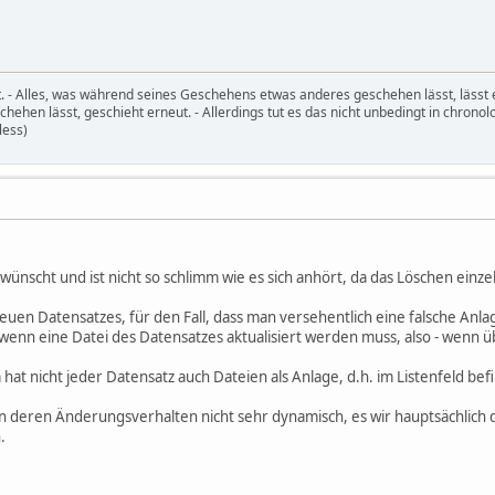
t. - Alles, was während seines Geschehens etwas anderes geschehen lässt, lässt 
ehen lässt, geschieht erneut. - Allerdings tut es das nicht unbedingt in chronol
less)
wünscht und ist nicht so schlimm wie es sich anhört, da das Löschen einze
uen Datensatzes, für den Fall, dass man versehentlich eine falsche Anla
wenn eine Datei des Datensatzes aktualisiert werden muss, also - wenn üb
t nicht jeder Datensatz auch Dateien als Anlage, d.h. im Listenfeld befi
 in deren Änderungsverhalten nicht sehr dynamisch, es wir hauptsächlich 
.