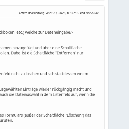
Letzte Bearbeitung
: April 23, 2025, 03:37:35 von DerSolide
eckboxen, etc.) welche zur Dateneingabe/-
inamen hinzugefügt und über eine Schaltfläche
llen. Dabei ist die Schaltfläche "Entfernen" nur
nfeld nicht zu löschen und sich stattdessen einem
e ausgewählten Einträge wieder rückgängig macht und
n auch die Dateiauswahl in dem Listenfeld auf, wenn die
es Formulars (außer der Schaltfläche "Löschen") das
zurufen.