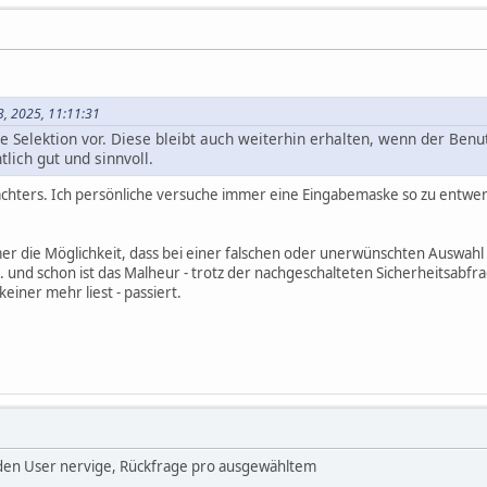
23, 2025, 11:11:31
 Selektion vor. Diese bleibt auch weiterhin erhalten, wenn der Benut
tlich gut und sinnvoll.
achters. Ich persönliche versuche immer eine Eingabemaske so zu entwer
er die Möglichkeit, dass bei einer falschen oder unerwünschten Auswahl 
.. und schon ist das Malheur - trotz der nachgeschalteten Sicherheitsabf
iner mehr liest - passiert.
 den User nervige, Rückfrage pro ausgewähltem