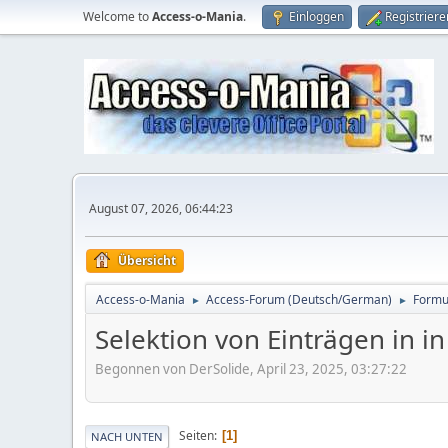
Welcome to
Access-o-Mania
.
Einloggen
Registriere
August 07, 2026, 06:44:23
Übersicht
Access-o-Mania
Access-Forum (Deutsch/German)
Formu
►
►
Selektion von Einträgen in i
Begonnen von DerSolide, April 23, 2025, 03:27:22
Seiten
1
NACH UNTEN