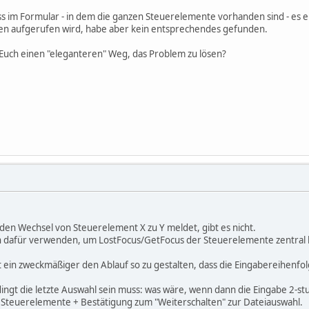
ss im Formular - in dem die ganzen Steuerelemente vorhanden sind - es e
n aufgerufen wird, habe aber kein entsprechendes gefunden.
 Euch einen "eleganteren" Weg, das Problem zu lösen?
 den Wechsel von Steuerelement X zu Y meldet, gibt es nicht.
n dafür verwenden, um LostFocus/GetFocus der Steuerelemente zentral b
ist ein zweckmäßiger den Ablauf so zu gestalten, dass die Eingabereihenfolg
dingt die letzte Auswahl sein muss: was wäre, wenn dann die Eingabe 2-st
x Steuerelemente + Bestätigung zum "Weiterschalten" zur Dateiauswahl.