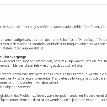
a. 50 Steuerelementen (Listenfelder, Kombinationsfelder, Textfelder, Ch
ateinamen aufgelistet, aus dem über eine Schaltfläche "Hinzufügen" Date
eien in demselben Listenfeld (Multiselect ist möglich) entfernt werden so
1 Dateieintrag ausgewählt ist.
s Löschvorgangs:
un während der Eingabe entscheiden, bereits ausgewählte Dateien im Liste
enden, bleiben diese Selektierung auch optisch erhalten.
 Listenfeldes würde sich mittels des Aufruf's einer Prozedur (welche di
eaktiviert - ist bereits implementiert) anbieten, allerdings hebt sich dan
 dem Listenfeld entfernt werden sollen!
n den eigenen Schwanz.
öglichkeit, das Problem zu lösen, wäre bei jedem anderen Steuerelemnt d
iligen Steuerelements dazu zu verwenden und in jeder die Prozedur auf