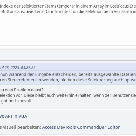
e Indexe der selektierten Items temporär in einem Array im LostFocus Er
en-Buttons auszuwerten? Dann könntest du die Selektion beim Verlassen 
ril 23, 2025, 03:27:22
r nun während der Eingabe entscheiden, bereits ausgewählte Dateien 
ren Steuerelement zuwenden, bleiben diese Selektierung auch optisc
nau dein Problem damit?
lektion vor. Diese bleibt auch weiterhin erhalten, wenn der Benutzer sie
h gut und sinnvoll.
s API in VBA
visuell bearbeiten:
Access DevTools CommandBar Editor