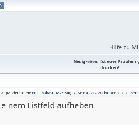
n
Hilfe zu M
Ist euer Problem 
Neuigkeiten:
drücken!
lar
(Moderatoren:
oma
,
bahasu
,
MzKlMu
)
Selektion von Einträgen in in einem
►
n einem Listfeld aufheben