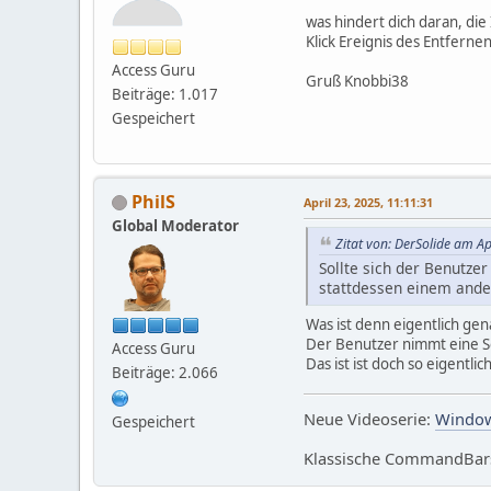
was hindert dich daran, di
Klick Ereignis des Entfern
Access Guru
Gruß Knobbi38
Beiträge: 1.017
Gespeichert
PhilS
April 23, 2025, 11:11:31
Global Moderator
Zitat von: DerSolide am Ap
Sollte sich der Benutze
stattdessen einem ande
Was ist denn eigentlich ge
Der Benutzer nimmt eine Se
Access Guru
Das ist ist doch so eigentlic
Beiträge: 2.066
Neue Videoserie:
Window
Gespeichert
Klassische CommandBars 