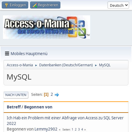
Einloggen
Registrieren
Mobiles Hauptmenü
Access-o-Mania
Datenbanken (Deutsch/German)
MySQL
►
►
MySQL
2
Seiten
1
NACH UNTEN
Betreff
/
Begonnen von
Ich Hab ein Problem mit einer Abfrage von Access zu SQL Server
2022
Begonnen von
Lemmy2902
1
2
3
4
Seiten