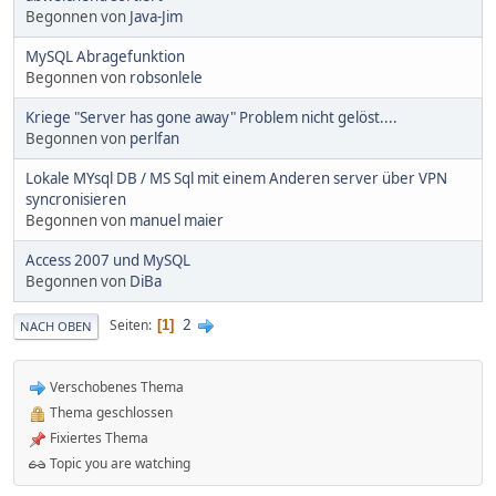
Begonnen von
Java-Jim
MySQL Abragefunktion
Begonnen von
robsonlele
Kriege "Server has gone away" Problem nicht gelöst....
Begonnen von
perlfan
Lokale MYsql DB / MS Sql mit einem Anderen server über VPN
syncronisieren
Begonnen von
manuel maier
Access 2007 und MySQL
Begonnen von
DiBa
2
Seiten
1
NACH OBEN
Verschobenes Thema
Thema geschlossen
Fixiertes Thema
Topic you are watching