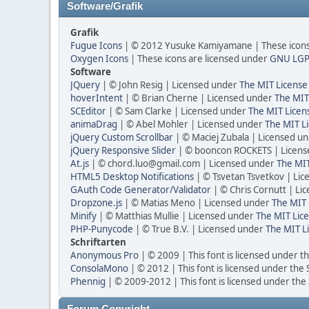
Software/Grafik
Grafik
Fugue Icons
| © 2012 Yusuke Kamiyamane | These icons 
Oxygen Icons
| These icons are licensed under
GNU LGP
Software
JQuery
| © John Resig | Licensed under
The MIT License
hoverIntent
| © Brian Cherne | Licensed under
The MIT
SCEditor
| © Sam Clarke | Licensed under
The MIT Licen
animaDrag
| © Abel Mohler | Licensed under
The MIT Li
jQuery Custom Scrollbar
| © Maciej Zubala | Licensed u
jQuery Responsive Slider
| © booncon ROCKETS | Licen
At.js
| © chord.luo@gmail.com | Licensed under
The MIT
HTML5 Desktop Notifications
| © Tsvetan Tsvetkov | Li
GAuth Code Generator/Validator
| © Chris Cornutt | L
Dropzone.js
| © Matias Meno | Licensed under
The MIT 
Minify
| © Matthias Mullie | Licensed under
The MIT Lice
PHP-Punycode
| © True B.V. | Licensed under
The MIT L
Schriftarten
Anonymous Pro
| © 2009 | This font is licensed under t
ConsolaMono
| © 2012 | This font is licensed under the
Phennig
| © 2009-2012 | This font is licensed under the