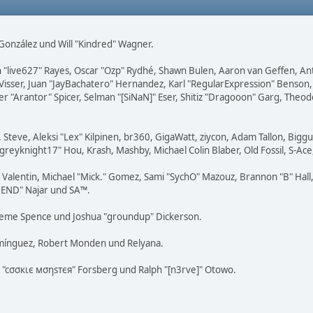
i" González und Will "Kindred" Wagner.
ohn "live627" Rayes, Oscar "Ozp" Rydhé, Shawn Bulen, Aaron van Geffen, An
Visser, Juan "JayBachatero" Hernandez, Karl "RegularExpression" Benson
er "Arantor" Spicer, Selman "[SiNaN]" Eser, Shitiz "Dragooon" Garg, Theod
 Steve, Aleksi "Lex" Kilpinen, br360, GigaWatt, ziycon, Adam Tallon, Bigg
"greyknight17" Hou, Krash, Mashby, Michael Colin Blaber, Old Fossil, S-
lentin, Michael "Mick." Gomez, Sami "SychO" Mazouz, Brannon "B" Hall, 
"NEND" Najar und SA™.
 Graeme Spence und Joshua "groundup" Dickerson.
omínguez, Robert Monden und Relyana.
us "cσσкιє мσηѕтєя" Forsberg und Ralph "[n3rve]" Otowo.