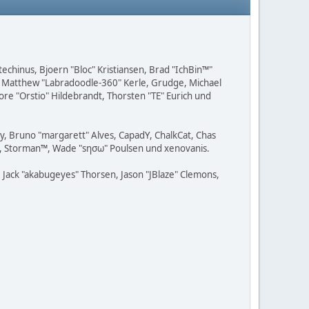
techinus, Bjoern "Bloc" Kristiansen, Brad "IchBin™"
, Matthew "Labradoodle-360" Kerle, Grudge, Michael
ore "Orstio" Hildebrandt, Thorsten "TE" Eurich und
uy, Bruno "margarett" Alves, CapadY, ChalkCat, Chas
Ace, Storman™, Wade "sησω" Poulsen und xenovanis.
Jack "akabugeyes" Thorsen, Jason "JBlaze" Clemons,