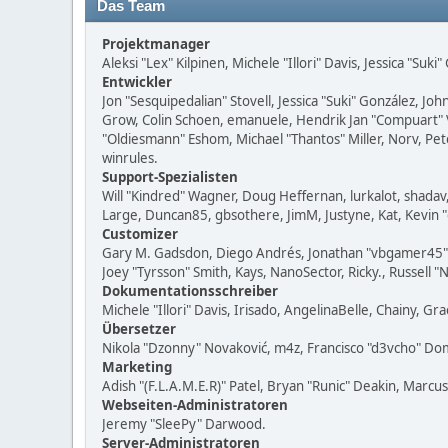
Das Team
Projektmanager
Aleksi "Lex" Kilpinen, Michele "Illori" Davis, Jessica "Suk
Entwickler
Jon "Sesquipedalian" Stovell, Jessica "Suki" González, J
Grow, Colin Schoen, emanuele, Hendrik Jan "Compuart" 
"Oldiesmann" Eshom, Michael "Thantos" Miller, Norv, Pet
winrules.
Support-Spezialisten
Will "Kindred" Wagner, Doug Heffernan, lurkalot, shadav,
Large, Duncan85, gbsothere, JimM, Justyne, Kat, Kevin 
Customizer
Gary M. Gadsdon, Diego Andrés, Jonathan "vbgamer45" Va
Joey "Tyrsson" Smith, Kays, NanoSector, Ricky., Russell 
Dokumentationsschreiber
Michele "Illori" Davis, Irisado, AngelinaBelle, Chainy,
Übersetzer
Nikola "Dzonny" Novaković, m4z, Francisco "d3vcho" D
Marketing
Adish "(F.L.A.M.E.R)" Patel, Bryan "Runic" Deakin, Marc
Webseiten-Administratoren
Jeremy "SleePy" Darwood.
Server-Administratoren