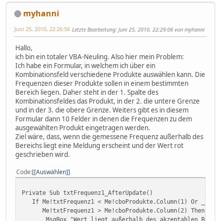
myhanni
Juni 25, 2010, 22:26:56
Letzte Bearbeitung
: Juni 25, 2010, 22:29:06 von myhanni
Hallo,
ich bin ein totaler VBA-Neuling. Also hier mein Problem:
Ich habe ein Formular, in welchem ich über ein
Kombinationsfeld verschiedene Produkte auswählen kann. Die
Frequenzen dieser Produkte sollen in einem bestimmten
Bereich liegen. Daher steht in der 1. Spalte des
Kombinationsfeldes das Produkt, in der 2. die untere Grenze
und in der 3. die obere Grenze. Weiters gibt es in diesem
Formular dann 10 Felder in denen die Frequenzen zu dem
ausgewählten Produkt eingetragen werden.
Ziel wäre, dass, wenn die gemessene Frequenz außerhalb des
Bereichs liegt eine Meldung erscheint und der Wert rot
geschrieben wird.
Code
[Auswählen]
Private Sub txtFrequenz1_AfterUpdate()
If Me!txtFrequenz1 < Me!cboProdukte.Column(1) Or _
Me!txtFrequenz1 > Me!cboProdukte.Column(2) Then
MsgBox "Wert liegt außerhalb des akzeptablen Bereic