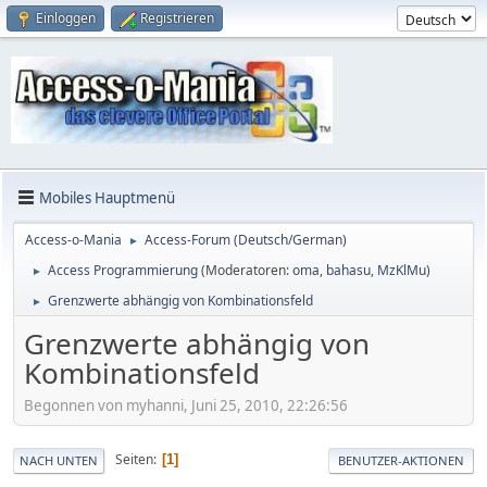
Einloggen
Registrieren
Mobiles Hauptmenü
Access-o-Mania
Access-Forum (Deutsch/German)
►
Access Programmierung
(Moderatoren:
oma
,
bahasu
,
MzKlMu
)
►
Grenzwerte abhängig von Kombinationsfeld
►
Grenzwerte abhängig von
Kombinationsfeld
Begonnen von myhanni, Juni 25, 2010, 22:26:56
Seiten
1
NACH UNTEN
BENUTZER-AKTIONEN