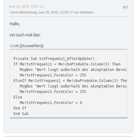
Juni 25, 2010, 23:01:12
#1
Letzte Bearbeitung
: Juni 25, 2010, 23:04:17 von database
Hallo,
versuch mal das:
Code
[Auswählen]
Private Sub txtFrequenz1_AfterUpdate()
If Me!txtFrequenz1 < Me!cboProdukte.Column(1) Then
MsgBox "Wert liegt außerhalb des akzeptablen Bereichs!
Me!txtFrequenz1.ForeColor = 255
ElseIf Me!txtFrequenz1 < Me!cboProdukte.Column(2) Then
MsgBox "Wert liegt außerhalb des akzeptablen Bereichs!
Me!txtFrequenz1.ForeColor = 255
Else
Me!txtFrequenz1.ForeColor = 0
End If
End Sub