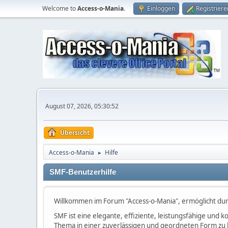
Welcome to
Access-o-Mania
.
Einloggen
Registriere
August 07, 2026, 05:30:52
Übersicht
Access-o-Mania
Hilfe
►
SMF-Benutzerhilfe
Willkommen im Forum "Access-o-Mania", ermöglicht du
SMF ist eine elegante, effiziente, leistungsfähige und
Thema in einer zuverlässigen und geordneten Form zu 