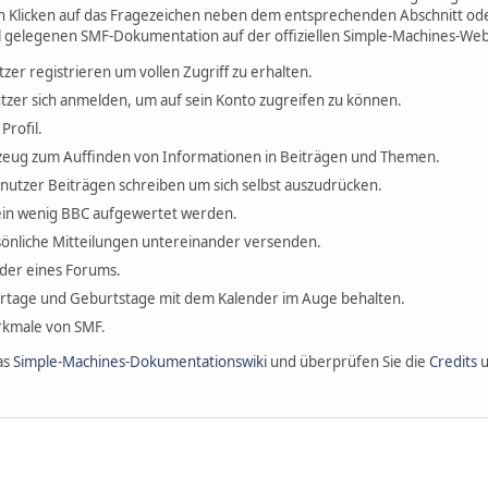
h Klicken auf das Fragezeichen neben dem entsprechenden Abschnitt oder
l gelegenen SMF-Dokumentation auf der offiziellen Simple-Machines-Web
tzer registrieren um vollen Zugriff zu erhalten.
tzer sich anmelden, um auf sein Konto zugreifen zu können.
Profil.
erkzeug zum Auffinden von Informationen in Beiträgen und Themen.
enutzer Beiträgen schreiben um sich selbst auszudrücken.
ein wenig BBC aufgewertet werden.
önliche Mitteilungen untereinander versenden.
ieder eines Forums.
ertage und Geburtstage mit dem Kalender im Auge behalten.
erkmale von SMF.
as
Simple-Machines-Dokumentationswiki
und überprüfen Sie die
Credits
u