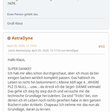
nicht.
Einer Person
gefällt das.
Gruß Klaus
AstraDyne
April 05, 2024, 12:19:03
#53
Letzte Bearbeitung
: April 05, 2024, 15:17:43 von AstraDyne
Hallo Klaus,
SUPER DANKE!!
Ich hab mir alles schon durchgeschaut, aber ich muss da bei
einigen Sachen wirklich komplett passen. Das hätteich im
Leben so nicht hin bekommen!! ( Alleine Abfrage 4...WHERE
PLZ IS NULL....usw....da streck ich die Segel- DANKE vielmals!
Das gehe ich step by step durch und versuche mir die
technische Grundlage herzuleiten. Da sind "Tricks" bei, von
denen ich im Leben noch nichts gesehen habe in den ganzen
Büchern oder Artikeln. Chapeau! Ich nehme mir das nun als
Grundlage, daran zu lernen