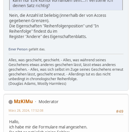
kann nur EIN Kombi vorhanden sein...?! Verstehe ich
deinen Satz richtig?
Nein, die Anzahl ist beliebig (innerhalb der von Access
gegebenen Grenzen).
Die Eigenschaften "Reihenfolgenposition" und "In
Reihenfolge" findest du im
Register "Andere" des Eigenschaftenblatts.
Einer Person
gefällt das.
Alles, was geschieht, geschieht. - Alles, was während seines
Geschehens etwas anderes geschehen lässt, lässt etwas anderes
geschehen. - Alles, was sich selbst im Zuge seines Geschehens erneut
geschehen lässt, geschieht erneut. - Allerdings tut es das nicht
unbedingt in chronologischer Reihenfolge.
(Douglas Adams, Mostly Harmless)
MzKlMu
Moderator
März 28, 2024, 17:52:08
#49
Hallo,
ich habe mir die Formulare mal angesehen.