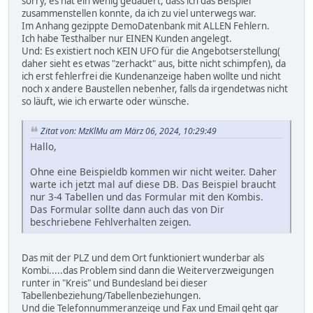
sorry, es hat ein wenig gedauert, dass ich das Beispiel
zusammenstellen konnte, da ich zu viel unterwegs war.
Im Anhang gezippte DemoDatenbank mit ALLEN Fehlern.
Ich habe Testhalber nur EINEN Kunden angelegt.
Und: Es existiert noch KEIN UFO für die Angebotserstellung(
daher sieht es etwas "zerhackt" aus, bitte nicht schimpfen), da
ich erst fehlerfrei die Kundenanzeige haben wollte und nicht
noch x andere Baustellen nebenher, falls da irgendetwas nicht
so läuft, wie ich erwarte oder wünsche.
Zitat von: MzKlMu am März 06, 2024, 10:29:49
Hallo,
Ohne eine Beispieldb kommen wir nicht weiter. Daher
warte ich jetzt mal auf diese DB. Das Beispiel braucht
nur 3-4 Tabellen und das Formular mit den Kombis.
Das Formular sollte dann auch das von Dir
beschriebene Fehlverhalten zeigen.
Das mit der PLZ und dem Ort funktioniert wunderbar als
Kombi.....das Problem sind dann die Weiterverzweigungen
runter in "Kreis" und Bundesland bei dieser
Tabellenbeziehung/Tabellenbeziehungen.
Und die Telefonnummeranzeige und Fax und Email geht gar