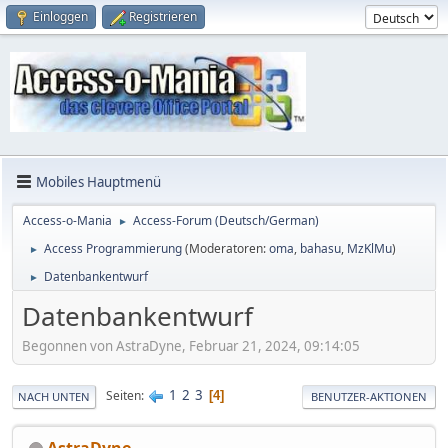
Einloggen
Registrieren
Mobiles Hauptmenü
Access-o-Mania
Access-Forum (Deutsch/German)
►
Access Programmierung
(Moderatoren:
oma
,
bahasu
,
MzKlMu
)
►
Datenbankentwurf
►
Datenbankentwurf
Begonnen von AstraDyne, Februar 21, 2024, 09:14:05
1
2
3
Seiten
4
NACH UNTEN
BENUTZER-AKTIONEN
AstraDyne