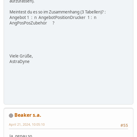
aufzufassen).
Meintest du es so im Zusammenhang (3 Tabellen)? :
Angebot 1 : n AngebotPositionDrucker 1 : n
AngPosPosZubehör ?
Viele Grüße,
AstraDyne
Beaker s.a.
April 21, 2024, 10:05:10
#55
Ja, genau so.