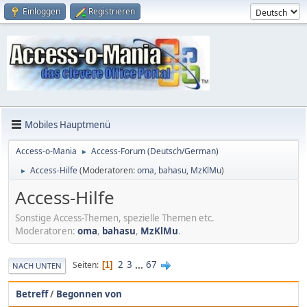
Einloggen
Registrieren
Mobiles Hauptmenü
Access-o-Mania
Access-Forum (Deutsch/German)
►
Access-Hilfe
(Moderatoren:
oma
,
bahasu
,
MzKlMu
)
►
Access-Hilfe
Sonstige Access-Themen, spezielle Themen etc.
Moderatoren:
oma
,
bahasu
,
MzKlMu
.
2
3
...
67
Seiten
1
NACH UNTEN
Betreff
/
Begonnen von