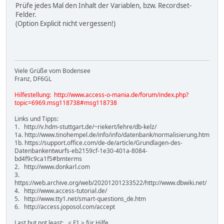
Prüfe jedes Mal den Inhalt der Variablen, bzw. Recordset-
Felder.
(Option Explicit nicht vergessen!)
Viele Grüße vom Bodensee
Franz, DF6GL
Hilfestellung: http://www.access-o-mania.de/forum/index.php?
topic=6969.msg118738#msg118738
Links und Tipps:
1. http://v.hdm-stuttgart.de/~riekert/lehre/db-kelz/
1a. http://www.tinohempel.de/info/info/datenbank/normalisierung.htm
1b. https://support.office.com/de-de/article/Grundlagen-des-
Datenbankentwurfs-eb2159cf-1e30-401a-8084-
bd4f9c9ca1f5#bmterms
2. http://www.donkarl.com
3.
https://web.archive.org/web/20201201233522/http://www.dbwiki.net/
4. http://www.access-tutorial.de/
5. http://www.tty1.net/smart-questions_de.htm
6. http://access.joposol.com/accept
Last but not least: < F1 > für Hilfe