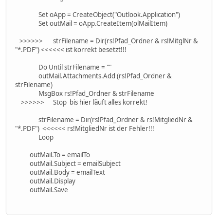
Set oApp = CreateObject("Outlook.Application")
Set outMail = oApp.CreateItem(olMailItem)
>>>>>> strFilename = Dir(rs!Pfad_Ordner & rs!MitglNr &
"*.PDF") <<<<<< ist korrekt besetzt!!!
Do Until strFilename = ""
outMail.Attachments.Add (rs!Pfad_Ordner &
strFilename)
MsgBox rs!Pfad_Ordner & strFilename
>>>>>> Stop bis hier läuft alles korrekt!
strFilename = Dir(rs!Pfad_Ordner & rs!MitgliedNr &
"*.PDF") <<<<<< rs!MitgliedNr ist der Fehler!!!
Loop
outMail.To = emailTo
outMail.Subject = emailSubject
outMail.Body = emailText
outMail.Display
outMail.Save