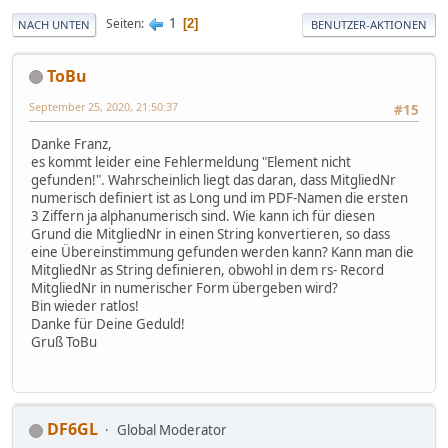
1
Seiten
2
NACH UNTEN
BENUTZER-AKTIONEN
ToBu
September 25, 2020, 21:50:37
#15
Danke Franz,
es kommt leider eine Fehlermeldung "Element nicht
gefunden!". Wahrscheinlich liegt das daran, dass MitgliedNr
numerisch definiert ist as Long und im PDF-Namen die ersten
3 Ziffern ja alphanumerisch sind. Wie kann ich für diesen
Grund die MitgliedNr in einen String konvertieren, so dass
eine Übereinstimmung gefunden werden kann? Kann man die
MitgliedNr as String definieren, obwohl in dem rs- Record
MitgliedNr in numerischer Form übergeben wird?
Bin wieder ratlos!
Danke für Deine Geduld!
Gruß ToBu
DF6GL
Global Moderator