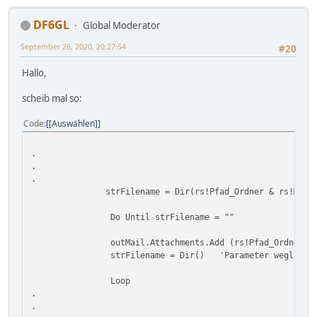
DF6GL
Global Moderator
September 26, 2020, 20:27:54
#20
Hallo,
scheib mal so:
Code
[Auswählen]
.
.
.
strFilename = Dir(rs!Pfad_Ordner & rs!MitglNr
Do Until strFilename = ""
outMail.Attachments.Add (rs!Pfad_Ordner & st
strFilename = Dir() 'Parameter weglasse
Loop
.
.