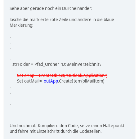
Sehe aber gerade noch ein Durcheinander:
lösche die markierte rote Zeile und ändere in die blaue
Markierung:
.
.
.
.
strFolder = Pfad_Ordner 'D:\MeinVerzeichnis\
Set oApp = CreateObject("Outlook.Application")
Set outMail =
outApp
.CreateItem(olMailItem)
.
.
.
.
Und nochmal: Kompiliere den Code, setze einen Haltepunkt
und fahre mit Einzelschritt durch die Codezeilen.