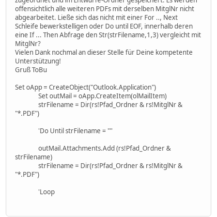
offensichtlich alle weiteren PDFs mit derselben MitglNr nicht
abgearbeitet. Ließe sich das nicht mit einer For .., Next
Schleife bewerkstelligen oder Do until EOF, innerhalb deren
eine If ... Then Abfrage den Str(strFilename,1,3) vergleicht mit
MitglNr?
Vielen Dank nochmal an dieser Stelle für Deine kompetente
Unterstützung!
Gruß ToBu
Set oApp = CreateObject("Outlook.Application")
Set outMail = oApp.CreateItem(olMailItem)
strFilename = Dir(rs!Pfad_Ordner & rs!MitglNr &
"*.PDF")
'Do Until strFilename = ""
outMail.Attachments.Add (rs!Pfad_Ordner &
strFilename)
strFilename = Dir(rs!Pfad_Ordner & rs!MitglNr &
"*.PDF")
'Loop