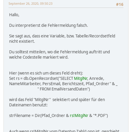
September 26, 2020, 09:50:23
#16
Hallo,
Du interpretierst die Fehlermeldung falsch.
Sie sagt aus, dass eine Variable, bzw. Tabelle/Recordsetfeld
nicht existiert.
Du solltest mitteilen, wo die Fehlermeldung auftritt und
welche Codestelle markiert wird.
Hier (wenn es sich um dieses Feld dreht):
Set rs = db.OpenRecordset("SELECT
MitglNr
, Anrede,
NameMitarbeiter, PersEmail, Berichtszeit, Pfad_Ordner" & _
" FROM EmailVersandDaten")
wird das Feld "MitglNr" selektiert und später für den
Dateinamen benutzt:
strFilename = Dir(Pfad_Ordner &
rs!MitglNr
& "*.PDF")
Auch wenn rs!MitglNr vom Datentyp Zahl/Long ist, geschieht