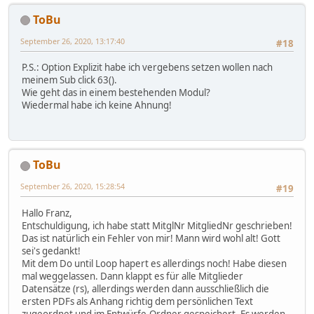
ToBu
September 26, 2020, 13:17:40
#18
P.S.: Option Explizit habe ich vergebens setzen wollen nach
meinem Sub click 63().
Wie geht das in einem bestehenden Modul?
Wiedermal habe ich keine Ahnung!
ToBu
September 26, 2020, 15:28:54
#19
Hallo Franz,
Entschuldigung, ich habe statt MitglNr MitgliedNr geschrieben!
Das ist natürlich ein Fehler von mir! Mann wird wohl alt! Gott
sei's gedankt!
Mit dem Do until Loop hapert es allerdings noch! Habe diesen
mal weggelassen. Dann klappt es für alle Mitglieder
Datensätze (rs), allerdings werden dann ausschließlich die
ersten PDFs als Anhang richtig dem persönlichen Text
zugeordnet und im Entwürfe-Ordner gespeichert. Es werden