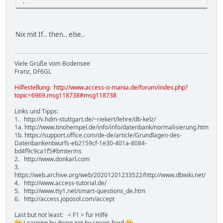
.
Nix mit If.. then.. else..
Viele Grüße vom Bodensee
Franz, DF6GL
Hilfestellung: http://www.access-o-mania.de/forum/index.php?
topic=6969.msg118738#msg118738
Links und Tipps:
1. http://v.hdm-stuttgart.de/~riekert/lehre/db-kelz/
1a. http://www.tinohempel.de/info/info/datenbank/normalisierung.htm
1b. https://support.office.com/de-de/article/Grundlagen-des-
Datenbankentwurfs-eb2159cf-1e30-401a-8084-
bd4f9c9ca1f5#bmterms
2. http://www.donkarl.com
3.
https://web.archive.org/web/20201201233522/http://www.dbwiki.net/
4. http://www.access-tutorial.de/
5. http://www.tty1.net/smart-questions_de.htm
6. http://access.joposol.com/accept
Last but not least: < F1 > für Hilfe
Learning by doing not by spoon-feed