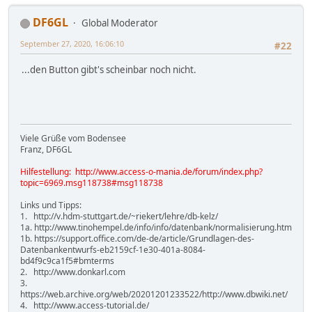
DF6GL
Global Moderator
September 27, 2020, 16:06:10
#22
...den Button gibt's scheinbar noch nicht.
Viele Grüße vom Bodensee
Franz, DF6GL
Hilfestellung: http://www.access-o-mania.de/forum/index.php?
topic=6969.msg118738#msg118738
Links und Tipps:
1. http://v.hdm-stuttgart.de/~riekert/lehre/db-kelz/
1a. http://www.tinohempel.de/info/info/datenbank/normalisierung.htm
1b. https://support.office.com/de-de/article/Grundlagen-des-
Datenbankentwurfs-eb2159cf-1e30-401a-8084-
bd4f9c9ca1f5#bmterms
2. http://www.donkarl.com
3.
https://web.archive.org/web/20201201233522/http://www.dbwiki.net/
4. http://www.access-tutorial.de/