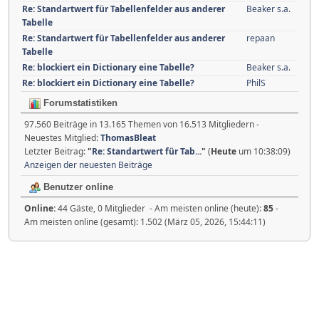
Re: Standartwert für Tabellenfelder aus anderer
Beaker s.a.
Tabelle
Re: Standartwert für Tabellenfelder aus anderer
repaan
Tabelle
Re: blockiert ein Dictionary eine Tabelle?
Beaker s.a.
Re: blockiert ein Dictionary eine Tabelle?
PhilS
Forumstatistiken
97.560 Beiträge in 13.165 Themen von 16.513 Mitgliedern -
Neuestes Mitglied:
ThomasBleat
Letzter Beitrag:
"
Re: Standartwert für Tab...
"
(
Heute
um 10:38:09)
Anzeigen der neuesten Beiträge
Benutzer online
Online:
44 Gäste, 0 Mitglieder - Am meisten online (heute):
85
-
Am meisten online (gesamt): 1.502 (März 05, 2026, 15:44:11)