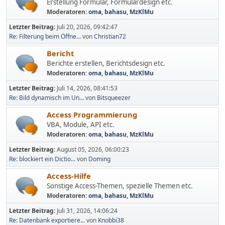
Erstellung Formular, Formulardesign etc.
Moderatoren:
oma
,
bahasu
,
MzKlMu
Letzter Beitrag:
Juli 20, 2026, 09:42:47
Re: Filterung beim Öffne...
von
Christian72
Bericht
Berichte erstellen, Berichtsdesign etc.
Moderatoren:
oma
,
bahasu
,
MzKlMu
Letzter Beitrag:
Juli 14, 2026, 08:41:53
Re: Bild dynamisch im Un...
von
Bitsqueezer
Access Programmierung
VBA, Module, API etc.
Moderatoren:
oma
,
bahasu
,
MzKlMu
Letzter Beitrag:
August 05, 2026, 06:00:23
Re: blockiert ein Dictio...
von
Doming
Access-Hilfe
Sonstige Access-Themen, spezielle Themen etc.
Moderatoren:
oma
,
bahasu
,
MzKlMu
Letzter Beitrag:
Juli 31, 2026, 14:06:24
Re: Datenbank exportiere...
von
Knobbi38