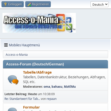
Einloggen
Registrieren
Mobiles Hauptmenü
Access-o-Mania
Access-Forum (Deutsch/German)
Tabelle/Abfrage
Tabellen, Datenbankstruktur, Beziehungen, Abfragen,
SQL etc.
Moderatoren:
oma
,
bahasu
,
MzKlMu
Letzter Beitrag:
Heute
um 10:38:09
Re: Standartwert für Tab...
von
repaan
Formular