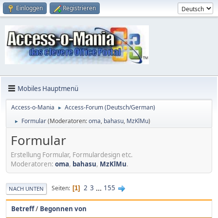
Einloggen
Registrieren
Mobiles Hauptmenü
Access-o-Mania
Access-Forum (Deutsch/German)
►
Formular
(Moderatoren:
oma
,
bahasu
,
MzKlMu
)
►
Formular
Erstellung Formular, Formulardesign etc.
Moderatoren:
oma
,
bahasu
,
MzKlMu
.
2
3
...
155
Seiten
1
NACH UNTEN
Betreff
/
Begonnen von