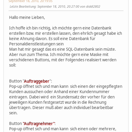
September 18, 2010, 20:19:05
Letzte Bearbeitung
: September 18, 2010, 20:27:00 von diddl2802
Hallo meine Lieben,
Ich hoffe ich bin richtig, ich möchte gern eine Datenbank
erstellen bzw. mir erstellen lassen, den ehrlich gesagt habe ich
keine Ahnung davon. Es soll eine Datenbank für
Personaldienstleistungen sein
Man hat mir gesagt das es eine SQL-Datenbank sein müste.
Aber nun zum Thema. Ich möchte gern eine Maske mit
verschidenen Buttons, mit der Folgendes realisiert werden
soll:
Button "
Auftraggeber
":
Pop-up öffnet sich und man kann sich einen der eingepflegten
Kunden aussuchen oder Anhand einer Kundennummer
eintragen. Dabei wird ein Stundensatz der vorher für den
jeweiligen Kunden festgesetzt wurde in die Rechnung
übertragen. Dieser muß aber auch individuel bearbeitbar
sein.
Button
"Auftragnehmer"
:
Pop-up öffnet sich und man kann sich einen oder mehrere,