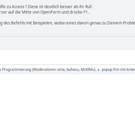
fe zu Access ? Diese ist deutlich besser als ihr Ruf.
ursor auf die Mitte von OpenForm und drücke F1.
 des Befehls mit Beispielen, wobei eines davon genau zu Deinem Probl
s Programmierung
(Moderatoren:
oma
,
bahasu
,
MzKlMu
)
popup frm mit krite
►