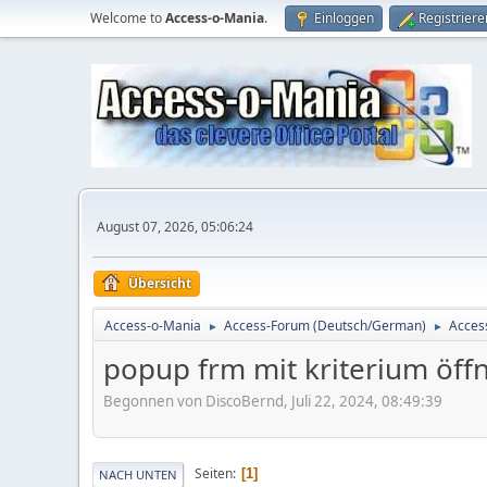
Welcome to
Access-o-Mania
.
Einloggen
Registriere
August 07, 2026, 05:06:24
Übersicht
Access-o-Mania
Access-Forum (Deutsch/German)
Acces
►
►
popup frm mit kriterium öff
Begonnen von DiscoBernd, Juli 22, 2024, 08:49:39
Seiten
1
NACH UNTEN