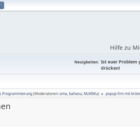
n
Hilfe zu M
Ist euer Problem 
Neuigkeiten:
drücken!
s Programmierung
(Moderatoren:
oma
,
bahasu
,
MzKlMu
)
popup frm mit krite
►
nen