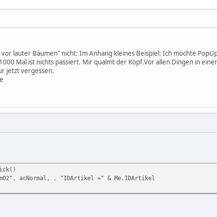
ld vor lauter Bäumen" nicht: Im Anhang kleines Beispiel: Ich möchte Po
1000 Mal ist nichts passiert. Mir qualmt der Kopf.Vor allen Dingen in ein
r jetzt vergessen.
ke
ick()
2", acNormal, , "IDArtikel =" & Me.IDArtikel