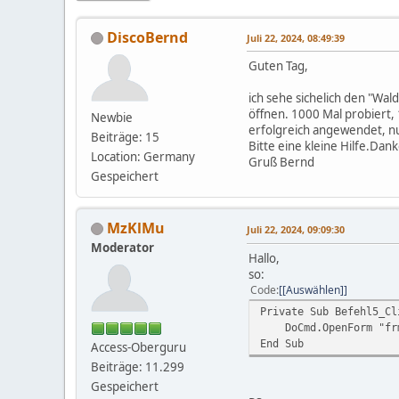
DiscoBernd
Juli 22, 2024, 08:49:39
Guten Tag,
ich sehe sichelich den "Wa
öffnen. 1000 Mal probiert, 
Newbie
erfolgreich angewendet, nu
Beiträge: 15
Bitte eine kleine Hilfe.Dan
Location: Germany
Gruß Bernd
Gespeichert
MzKlMu
Juli 22, 2024, 09:09:30
Moderator
Hallo,
so:
Code
[Auswählen]
Private Sub Befehl5_Cl
DoCmd.OpenForm "frm0
End Sub
Access-Oberguru
Beiträge: 11.299
Gespeichert