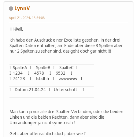
LynnV
April 21, 2024, 15:54:08
Hi @all,
ich habe den Ausdruck einer Excelliste gesehen, in der drei
Spalten Daten enthalten, am Ende über diese 3 Spalten aber
nur 2 Spalten zu sehen sind, das geht doch gar nicht !!!
______________________________________________
I SpalteA I SpalteB I SpalteC I
I 1234 I 4578 I 6532 I
I 74123 I fsbdhh I wwwwww I
______________________________________________
I Datum:21.04.24 I Unterschrift I
______________________________________________
Man kann ja nur alle drei Spalten Verbinden, oder die beiden
Linken und die beiden Rechten, dann aber sind die
Umrandungen ja nicht symetrisch !
Geht aber offensichtlich doch, aber wie ?