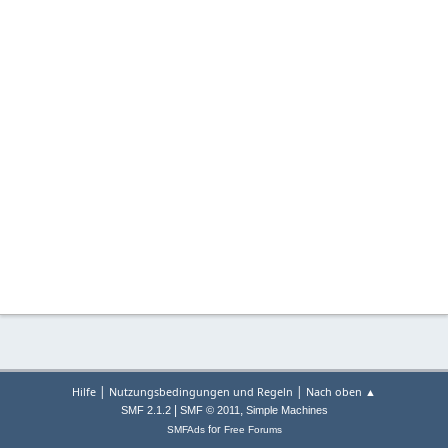
|
|
Hilfe
Nutzungsbedingungen und Regeln
Nach oben ▲
|
,
SMF 2.1.2
SMF © 2011
Simple Machines
for
SMFAds
Free Forums