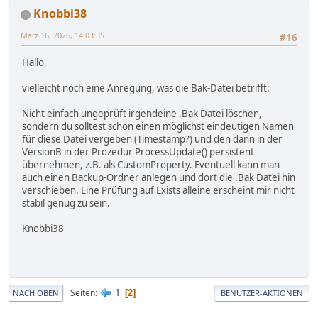
Knobbi38
März 16, 2026, 14:03:35
#16
Hallo,
vielleicht noch eine Anregung, was die Bak-Datei betrifft:
Nicht einfach ungeprüft irgendeine .Bak Datei löschen,
sondern du solltest schon einen möglichst eindeutigen Namen
für diese Datei vergeben (Timestamp?) und den dann in der
VersionB in der Prozedur ProcessUpdate() persistent
übernehmen, z.B. als CustomProperty. Eventuell kann man
auch einen Backup-Ordner anlegen und dort die .Bak Datei hin
verschieben. Eine Prüfung auf Exists alleine erscheint mir nicht
stabil genug zu sein.
Knobbi38
1
Seiten
2
NACH OBEN
BENUTZER-AKTIONEN