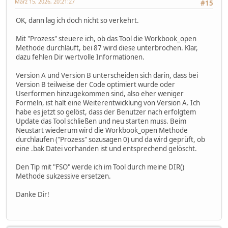
März 15, 2026, 20:21:27
#15
OK, dann lag ich doch nicht so verkehrt.
Mit "Prozess" steuere ich, ob das Tool die Workbook_open
Methode durchläuft, bei 87 wird diese unterbrochen. Klar,
dazu fehlen Dir wertvolle Informationen.
Version A und Version B unterscheiden sich darin, dass bei
Version B teilweise der Code optimiert wurde oder
Userformen hinzugekommen sind, also eher weniger
Formeln, ist halt eine Weiterentwicklung von Version A. Ich
habe es jetzt so gelöst, dass der Benutzer nach erfolgtem
Update das Tool schließen und neu starten muss. Beim
Neustart wiederum wird die Workbook_open Methode
durchlaufen ("Prozess" sozusagen 0) und da wird geprüft, ob
eine .bak Datei vorhanden ist und entsprechend gelöscht.
Den Tip mit "FSO" werde ich im Tool durch meine DIR()
Methode sukzessive ersetzen.
Danke Dir!