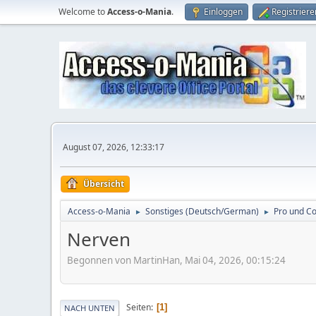
Welcome to
Access-o-Mania
.
Einloggen
Registriere
August 07, 2026, 12:33:17
Übersicht
Access-o-Mania
Sonstiges (Deutsch/German)
Pro und C
►
►
Nerven
Begonnen von MartinHan, Mai 04, 2026, 00:15:24
Seiten
1
NACH UNTEN