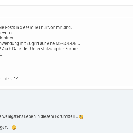
le Posts in diesem Teil nur von mir sind.
nevern!
r bitte!
Anwendung mit Zugriff auf eine MS-SQL-DB...
! Auch Dank der Unterstützung des Forums!
..
n tut es! EK
es wenigstens Leben in diesem Forumsteil...
agen...