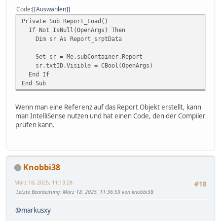
Code
[Auswählen]
Private Sub Report_Load()
If Not IsNull(OpenArgs) Then
Dim sr As Report_srptData
Set sr = Me.subContainer.Report
sr.txtID.Visible = CBool(OpenArgs)
End If
End Sub
Wenn man eine Referenz auf das Report Objekt erstellt, kann
man IntelliSense nutzen und hat einen Code, den der Compiler
prüfen kann.
Knobbi38
März 18, 2025, 11:13:28
#18
Letzte Bearbeitung
: März 18, 2025, 11:36:59 von knobbi38
@markusxy