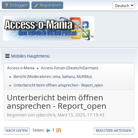
Einloggen
Registrieren
Mobiles Hauptmenü
Access-o-Mania
Access-Forum (Deutsch/German)
►
Bericht
(Moderatoren:
oma
,
bahasu
,
MzKlMu
)
►
Unterbericht beim öffnen ansprechen - Report_open
►
Unterbericht beim öffnen
ansprechen - Report_open
Begonnen von cyberchris, März 13, 2025, 17:19:43
1
Seiten
2
NACH UNTEN
BENUTZER-AKTIONEN