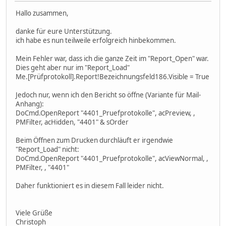
Hallo zusammen,
danke für eure Unterstützung.
ich habe es nun teilweile erfolgreich hinbekommen.
Mein Fehler war, dass ich die ganze Zeit im "Report_Open" war.
Dies geht aber nur im "Report_Load"
Me.[Prüfprotokoll].Report!Bezeichnungsfeld186.Visible = True
Jedoch nur, wenn ich den Bericht so öffne (Variante für Mail-
Anhang):
DoCmd.OpenReport "4401_Pruefprotokolle", acPreview, ,
PMFilter, acHidden, "4401" & sOrder
Beim Öffnen zum Drucken durchläuft er irgendwie
"Report_Load" nicht:
DoCmd.OpenReport "4401_Pruefprotokolle", acViewNormal, ,
PMFilter, , "4401"
Daher funktioniert es in diesem Fall leider nicht.
Viele Grüße
Christoph