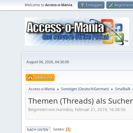
Welcome to
Access-o-Mania
.
Einloggen
Registriere
August 06, 2026, 04:36:06
Übersicht
Access-o-Mania
Sonstiges (Deutsch/German)
Smalltalk
►
►
Themen (Threads) als Sucher
Begonnen von nurmikss, Februar 21, 2019, 16:38:56
Seiten
1
NACH UNTEN