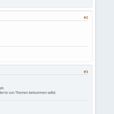
#2
#3
st.
derderte von Themen bekommen willst.