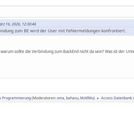
rz 16, 2026, 12:30:46
bindung zum BE wird der User mit Fehlermeldungen konfrontiert.
, warum sollte die Verbindung zum BackEnd nicht da sein? Was ist der Un
s Programmierung
(Moderatoren:
oma
,
bahasu
,
MzKlMu
)
Access Datenbank 
►