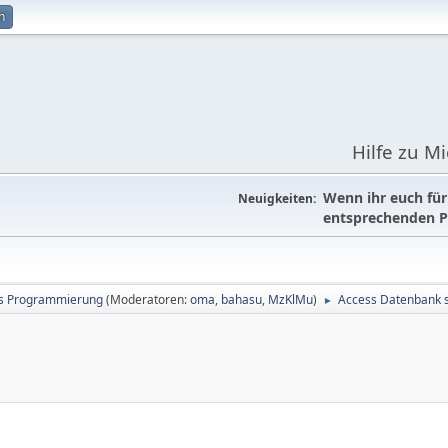
n
Hilfe zu M
Wenn ihr euch fü
Neuigkeiten:
entsprechenden P
s Programmierung
(Moderatoren:
oma
,
bahasu
,
MzKlMu
)
Access Datenbank 
►