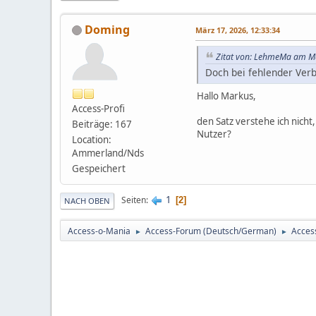
Doming
März 17, 2026, 12:33:34
Zitat von: LehmeMa am Mä
Doch bei fehlender Ver
Hallo Markus,
Access-Profi
den Satz verstehe ich nicht
Beiträge: 167
Nutzer?
Location:
Ammerland/Nds
Gespeichert
1
Seiten
2
NACH OBEN
Access-o-Mania
Access-Forum (Deutsch/German)
Acces
►
►