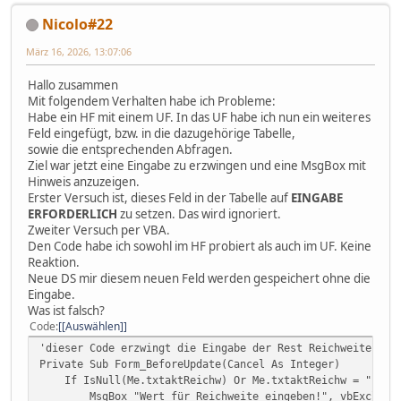
Nicolo#22
März 16, 2026, 13:07:06
Hallo zusammen
Mit folgendem Verhalten habe ich Probleme:
Habe ein HF mit einem UF. In das UF habe ich nun ein weiteres
Feld eingefügt, bzw. in die dazugehörige Tabelle,
sowie die entsprechenden Abfragen.
Ziel war jetzt eine Eingabe zu erzwingen und eine MsgBox mit
Hinweis anzuzeigen.
Erster Versuch ist, dieses Feld in der Tabelle auf
EINGABE
ERFORDERLICH
zu setzen. Das wird ignoriert.
Zweiter Versuch per VBA.
Den Code habe ich sowohl im HF probiert als auch im UF. Keine
Reaktion.
Neue DS mir diesem neuen Feld werden gespeichert ohne die
Eingabe.
Was ist falsch?
Code
[Auswählen]
'dieser Code erzwingt die Eingabe der Rest Reichweite im 
Private Sub Form_BeforeUpdate(Cancel As Integer)
If IsNull(Me.txtaktReichw) Or Me.txtaktReichw = "" Th
MsgBox "Wert für Reichweite eingeben!", vbExclamatio