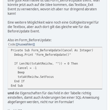
Eine gute Alternative ist das Form_BeforeUpdate Event. Man
könnte jetzt auch auf die Idee kommen, das Textbox_Exit
Event zu verwenden, wovon ich aber nur dringend abraten
kann!
Eine weitere Möglichkeit wäre noch eine Gültigkeitsregel für
die Textbox, aber auch dort gilt das gleiche wie für das
BeforeUpdate Event.
Also im Form_BeforeUpdate:
Code
[Auswählen]
Private Sub Form_BeforeUpdate(Cancel As Integer)
Debug.Print "Form_BeforeUpdate()"
If Len(Nz(txtaktReichw, "")) = 0 Then
Cancel = -1
Beep
txtaktReichw.SetFocus
End If
End Sub
und
die Eigenschaften für das Feld in der Tabelle richtig
einstellen, damit auch Änderungen bei einer SQL-Anweisung
abgefangen werden, nicht nur im Formular!