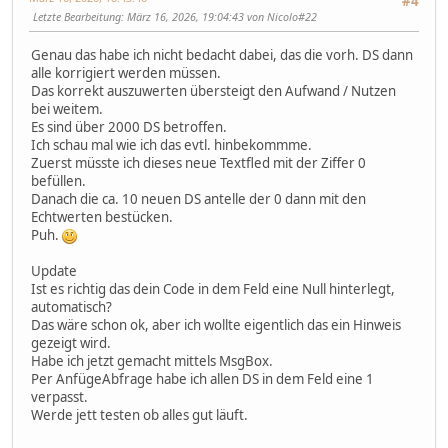
#4
Letzte Bearbeitung
: März 16, 2026, 19:04:43 von Nicolo#22
Genau das habe ich nicht bedacht dabei, das die vorh. DS dann
alle korrigiert werden müssen.
Das korrekt auszuwerten übersteigt den Aufwand / Nutzen
bei weitem.
Es sind über 2000 DS betroffen.
Ich schau mal wie ich das evtl. hinbekommme.
Zuerst müsste ich dieses neue Textfled mit der Ziffer 0
befüllen.
Danach die ca. 10 neuen DS antelle der 0 dann mit den
Echtwerten bestücken.
Puh.
Update
Ist es richtig das dein Code in dem Feld eine Null hinterlegt,
automatisch?
Das wäre schon ok, aber ich wollte eigentlich das ein Hinweis
gezeigt wird.
Habe ich jetzt gemacht mittels MsgBox.
Per AnfügeAbfrage habe ich allen DS in dem Feld eine 1
verpasst.
Werde jett testen ob alles gut läuft.