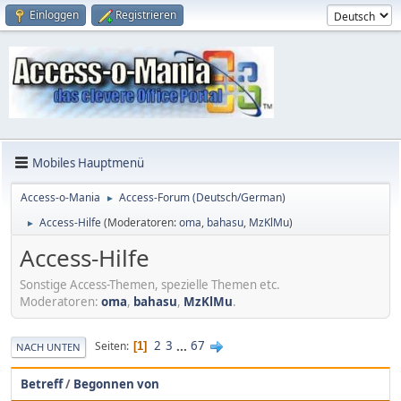
Einloggen
Registrieren
Mobiles Hauptmenü
Access-o-Mania
Access-Forum (Deutsch/German)
►
Access-Hilfe
(Moderatoren:
oma
,
bahasu
,
MzKlMu
)
►
Access-Hilfe
Sonstige Access-Themen, spezielle Themen etc.
Moderatoren:
oma
,
bahasu
,
MzKlMu
.
2
3
...
67
Seiten
1
NACH UNTEN
Betreff
/
Begonnen von