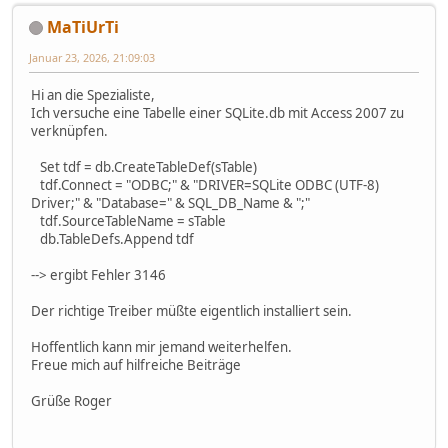
MaTiUrTi
Januar 23, 2026, 21:09:03
Hi an die Spezialiste,
Ich versuche eine Tabelle einer SQLite.db mit Access 2007 zu
verknüpfen.
Set tdf = db.CreateTableDef(sTable)
tdf.Connect = "ODBC;" & "DRIVER=SQLite ODBC (UTF-8)
Driver;" & "Database=" & SQL_DB_Name & ";"
tdf.SourceTableName = sTable
db.TableDefs.Append tdf
--> ergibt Fehler 3146
Der richtige Treiber müßte eigentlich installiert sein.
Hoffentlich kann mir jemand weiterhelfen.
Freue mich auf hilfreiche Beiträge
Grüße Roger