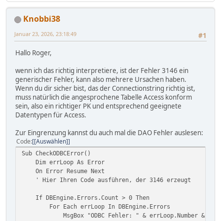
Knobbi38
Januar 23, 2026, 23:18:49
#1
Hallo Roger,
wenn ich das richtig interpretiere, ist der Fehler 3146 ein
generischer Fehler, kann also mehrere Ursachen haben.
Wenn du dir sicher bist, das der Connectionstring richtig ist,
muss natürlich die angesprochene Tabelle Access konform
sein, also ein richtiger PK und entsprechend geeignete
Datentypen für Access.
Zur Eingrenzung kannst du auch mal die DAO Fehler auslesen:
Code
[Auswählen]
Sub CheckODBCError()
Dim errLoop As Error
On Error Resume Next
' Hier Ihren Code ausführen, der 3146 erzeugt
If DBEngine.Errors.Count > 0 Then
For Each errLoop In DBEngine.Errors
MsgBox "ODBC Fehler: " & errLoop.Number & " - " &