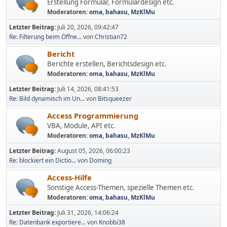
Erstellung Formular, Formulardesign etc.
Moderatoren:
oma
,
bahasu
,
MzKlMu
Letzter Beitrag:
Juli 20, 2026, 09:42:47
Re: Filterung beim Öffne...
von
Christian72
Bericht
Berichte erstellen, Berichtsdesign etc.
Moderatoren:
oma
,
bahasu
,
MzKlMu
Letzter Beitrag:
Juli 14, 2026, 08:41:53
Re: Bild dynamisch im Un...
von
Bitsqueezer
Access Programmierung
VBA, Module, API etc.
Moderatoren:
oma
,
bahasu
,
MzKlMu
Letzter Beitrag:
August 05, 2026, 06:00:23
Re: blockiert ein Dictio...
von
Doming
Access-Hilfe
Sonstige Access-Themen, spezielle Themen etc.
Moderatoren:
oma
,
bahasu
,
MzKlMu
Letzter Beitrag:
Juli 31, 2026, 14:06:24
Re: Datenbank exportiere...
von
Knobbi38