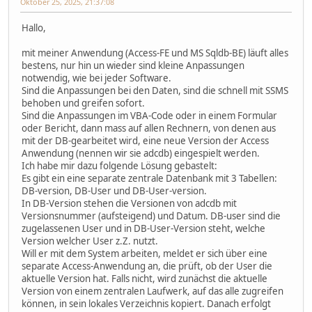
Oktober 25, 2025, 21:37:08
Hallo,
mit meiner Anwendung (Access-FE und MS Sqldb-BE) läuft alles
bestens, nur hin un wieder sind kleine Anpassungen
notwendig, wie bei jeder Software.
Sind die Anpassungen bei den Daten, sind die schnell mit SSMS
behoben und greifen sofort.
Sind die Anpassungen im VBA-Code oder in einem Formular
oder Bericht, dann mass auf allen Rechnern, von denen aus
mit der DB-gearbeitet wird, eine neue Version der Access
Anwendung (nennen wir sie adcdb) eingespielt werden.
Ich habe mir dazu folgende Lösung gebastelt:
Es gibt ein eine separate zentrale Datenbank mit 3 Tabellen:
DB-version, DB-User und DB-User-version.
In DB-Version stehen die Versionen von adcdb mit
Versionsnummer (aufsteigend) und Datum. DB-user sind die
zugelassenen User und in DB-User-Version steht, welche
Version welcher User z.Z. nutzt.
Will er mit dem System arbeiten, meldet er sich über eine
separate Access-Anwendung an, die prüft, ob der User die
aktuelle Version hat. Falls nicht, wird zunächst die aktuelle
Version von einem zentralen Laufwerk, auf das alle zugreifen
können, in sein lokales Verzeichnis kopiert. Danach erfolgt