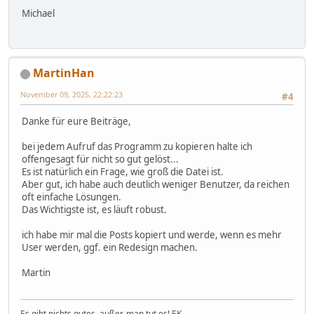
Michael
MartinHan
November 09, 2025, 22:22:23
#4
Danke für eure Beiträge,
bei jedem Aufruf das Programm zu kopieren halte ich
offengesagt für nicht so gut gelöst...
Es ist natürlich ein Frage, wie groß die Datei ist.
Aber gut, ich habe auch deutlich weniger Benutzer, da reichen
oft einfache Lösungen.
Das Wichtigste ist, es läuft robust.
ich habe mir mal die Posts kopiert und werde, wenn es mehr
User werden, ggf. ein Redesign machen.
Martin
Es gibt nichts gutes, außer, man tut es! EK