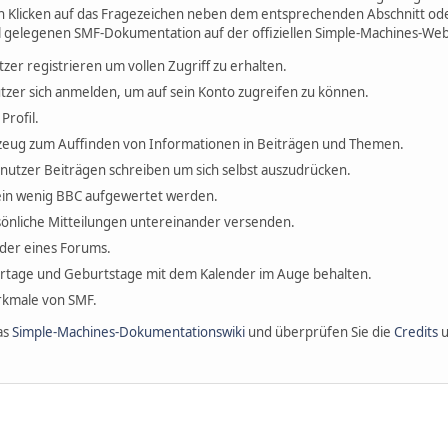
h Klicken auf das Fragezeichen neben dem entsprechenden Abschnitt oder
l gelegenen SMF-Dokumentation auf der offiziellen Simple-Machines-Web
tzer registrieren um vollen Zugriff zu erhalten.
tzer sich anmelden, um auf sein Konto zugreifen zu können.
Profil.
erkzeug zum Auffinden von Informationen in Beiträgen und Themen.
enutzer Beiträgen schreiben um sich selbst auszudrücken.
ein wenig BBC aufgewertet werden.
önliche Mitteilungen untereinander versenden.
ieder eines Forums.
ertage und Geburtstage mit dem Kalender im Auge behalten.
erkmale von SMF.
as
Simple-Machines-Dokumentationswiki
und überprüfen Sie die
Credits
u