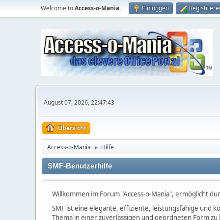
Welcome to
Access-o-Mania
.
Einloggen
Registriere
August 07, 2026, 22:47:43
Übersicht
Access-o-Mania
Hilfe
►
SMF-Benutzerhilfe
Willkommen im Forum "Access-o-Mania", ermöglicht du
SMF ist eine elegante, effiziente, leistungsfähige und
Thema in einer zuverlässigen und geordneten Form zu 