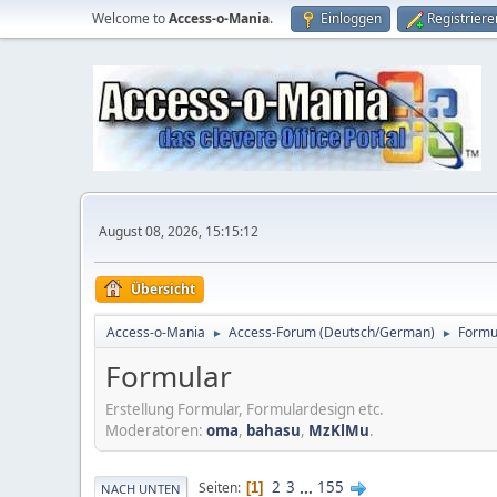
Welcome to
Access-o-Mania
.
Einloggen
Registriere
August 08, 2026, 15:15:12
Übersicht
Access-o-Mania
Access-Forum (Deutsch/German)
Formu
►
►
Formular
Erstellung Formular, Formulardesign etc.
Moderatoren:
oma
,
bahasu
,
MzKlMu
.
2
3
...
155
Seiten
1
NACH UNTEN