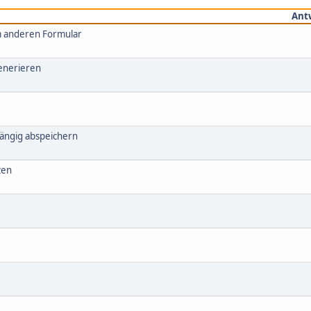
Ant
m anderen Formular
enerieren
hängig abspeichern
zen