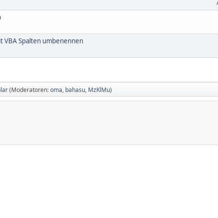
n
 mit VBA Spalten umbenennen
lar
(Moderatoren:
oma
,
bahasu
,
MzKlMu
)