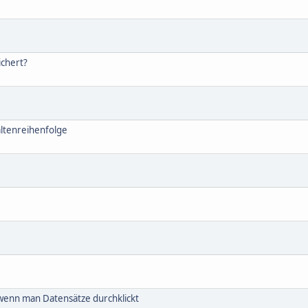
ichert?
altenreihenfolge
wenn man Datensätze durchklickt