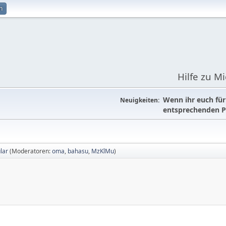
n
Hilfe zu M
Wenn ihr euch fü
Neuigkeiten:
entsprechenden P
lar
(Moderatoren:
oma
,
bahasu
,
MzKlMu
)