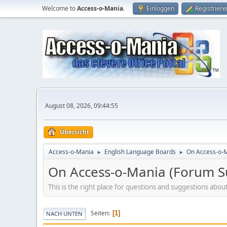
Welcome to
Access-o-Mania
.
Einloggen
Registriere
August 08, 2026, 09:44:55
Übersicht
Access-o-Mania
English Language Boards
On Access-o-M
►
►
On Access-o-Mania (Forum Su
This is the right place for questions and suggestions ab
Seiten
1
NACH UNTEN