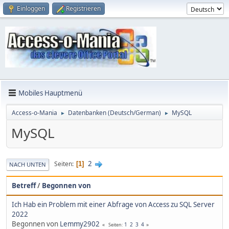
Einloggen
Registrieren
Mobiles Hauptmenü
Access-o-Mania
Datenbanken (Deutsch/German)
MySQL
►
►
MySQL
2
Seiten
1
NACH UNTEN
Betreff
/
Begonnen von
Ich Hab ein Problem mit einer Abfrage von Access zu SQL Server
2022
Begonnen von
Lemmy2902
1
2
3
4
Seiten