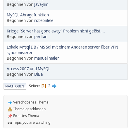
Begonnen von
Java-Jim
MySQL Abragefunktion
Begonnen von
robsonlele
Kriege "Server has gone away" Problem nicht gelöst....
Begonnen von
perlfan
Lokale MYsql DB / MS Sql mit einem Anderen server über VPN
syncronisieren
Begonnen von
manuel maier
Access 2007 und MySQL
Begonnen von
DiBa
2
Seiten
1
NACH OBEN
Verschobenes Thema
Thema geschlossen
Fixiertes Thema
Topic you are watching