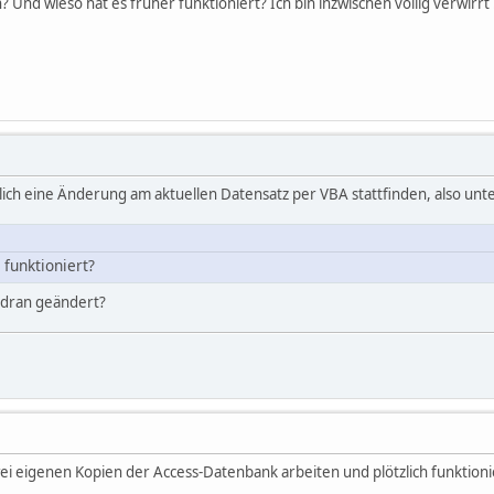
Und wieso hat es früher funktioniert? Ich bin inzwischen völlig verwirrt 
lich eine Änderung am aktuellen Datensatz per VBA stattfinden, also un
 funktioniert?
s dran geändert?
i eigenen Kopien der Access-Datenbank arbeiten und plötzlich funktionie
.