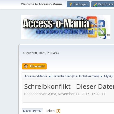
Welcome to
Access-o-Mania
.
Einloggen
Registriere
August 08, 2026, 20:04:47
Übersicht
Access-o-Mania
Datenbanken (Deutsch/German)
MySQL
►
►
Schreibkonflikt - Dieser Dat
Begonnen von Aima, November 11, 2015, 16:48:11
Seiten
1
NACH UNTEN