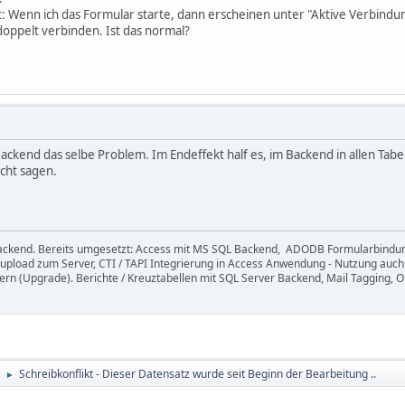
st: Wenn ich das Formular starte, dann erscheinen unter "Aktive Verbind
doppelt verbinden. Ist das normal?
ackend das selbe Problem. Im Endeffekt half es, im Backend in allen Tabe
icht sagen.
ackend. Bereits umgesetzt: Access mit MS SQL Backend, ADODB Formularbindun
upload zum Server, CTI / TAPI Integrierung in Access Anwendung - Nutzung auch
ern (Upgrade). Berichte / Kreuztabellen mit SQL Server Backend, Mail Tagging,
Schreibkonflikt - Dieser Datensatz wurde seit Beginn der Bearbeitung ..
►