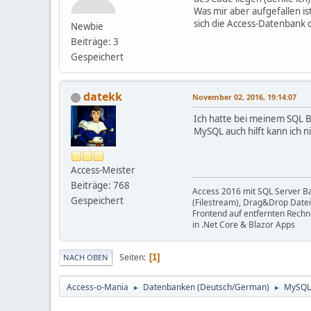
Was mir aber aufgefallen i
sich die Access-Datenbank 
Newbie
Beiträge: 3
Gespeichert
datekk
November 02, 2016, 19:14:07
Ich hatte bei meinem SQL B
MySQL auch hilft kann ich n
Access-Meister
Beiträge: 768
Access 2016 mit SQL Server B
Gespeichert
(Filestream), Drag&Drop Datei
Frontend auf entfernten Rechn
in .Net Core & Blazor Apps
Seiten
1
NACH OBEN
Access-o-Mania
Datenbanken (Deutsch/German)
MySQL
►
►