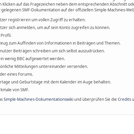
h Klicken auf das Fragezeichen neben dem entsprechenden Abschnitt oder
l gelegenen SMF-Dokumentation auf der offiziellen Simple-Machines-Web
tzer registrieren um vollen Zugriff zu erhalten.
tzer sich anmelden, um auf sein Konto zugreifen zu können.
Profil.
erkzeug zum Auffinden von Informationen in Beiträgen und Themen.
enutzer Beiträgen schreiben um sich selbst auszudrücken.
ein wenig BBC aufgewertet werden.
önliche Mitteilungen untereinander versenden.
ieder eines Forums.
ertage und Geburtstage mit dem Kalender im Auge behalten.
erkmale von SMF.
as
Simple-Machines-Dokumentationswiki
und überprüfen Sie die
Credits
u