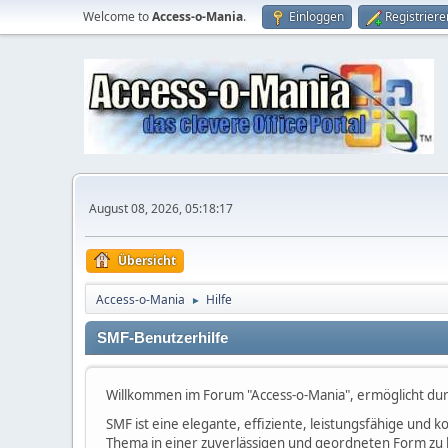
Welcome to
Access-o-Mania
.
Einloggen
Registriere
August 08, 2026, 05:18:17
Übersicht
Access-o-Mania
Hilfe
►
SMF-Benutzerhilfe
Willkommen im Forum "Access-o-Mania", ermöglicht du
SMF ist eine elegante, effiziente, leistungsfähige und
Thema in einer zuverlässigen und geordneten Form zu 