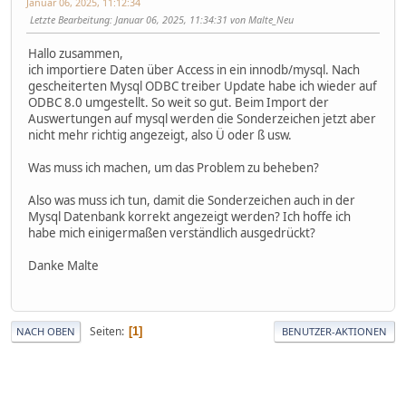
Januar 06, 2025, 11:12:34
Letzte Bearbeitung
: Januar 06, 2025, 11:34:31 von Malte_Neu
Hallo zusammen,
ich importiere Daten über Access in ein innodb/mysql. Nach
gescheiterten Mysql ODBC treiber Update habe ich wieder auf
ODBC 8.0 umgestellt. So weit so gut. Beim Import der
Auswertungen auf mysql werden die Sonderzeichen jetzt aber
nicht mehr richtig angezeigt, also Ü oder ß usw.
Was muss ich machen, um das Problem zu beheben?
Also was muss ich tun, damit die Sonderzeichen auch in der
Mysql Datenbank korrekt angezeigt werden? Ich hoffe ich
habe mich einigermaßen verständlich ausgedrückt?
Danke Malte
Seiten
1
NACH OBEN
BENUTZER-AKTIONEN