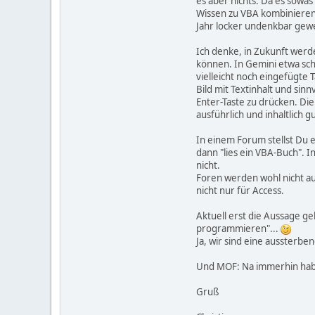
es aber nichts. Da es sowas
Wissen zu VBA kombinieren,
Jahr locker undenkbar gew
Ich denke, in Zukunft werd
können. In Gemini etwa sch
vielleicht noch eingefügte 
Bild mit Textinhalt und sin
Enter-Taste zu drücken. Di
ausführlich und inhaltlich gu
In einem Forum stellst Du e
dann "lies ein VBA-Buch". 
nicht.
Foren werden wohl nicht au
nicht nur für Access.
Aktuell erst die Aussage g
programmieren"...
Ja, wir sind eine aussterbe
Und MOF: Na immerhin haben
Gruß