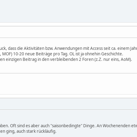
ck, dass die Aktivitäten bzw. Anwendungen mit Access seit ca. einem Jahr
, MOF) 10-20 neue Beiträge pro Tag. OL ist ja ohnehin Geschichte.
en einzigen Beitrag in den verbleibenden 2 Foren (z.Z. nur eins, AoM).
aben. Oft sind es aber auch "saisonbedingte" Dinge. An Wochenenden etw
en ging, auch stark rückläufig.