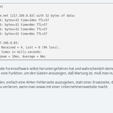
et
m.net [217.160.0.83] with 32 bytes of data:
3: bytes=32 time=10ms TTL=57
3: bytes=32 time=8ms TTL=57
3: bytes=32 time=8ms TTL=57
3: bytes=32 time=8ms TTL=57
7.160.0.83:
eceived = 4, Lost = 0 (0% loss),
 times in milli-seconds:
um = 10ms, Average = 8ms
die Forensoftware selbst heruntergefahren hat und wahrscheinlich demn
eine Funktion, um den Gästen anzuzeigen, daß Wartung ist, muß man nur
en, einfach eine 404er-Fehlerseite auszugeben, statt einer Ersatzseite, d
zu verlieren, wenn man sowas mit einer Unternehmenswebsite macht.