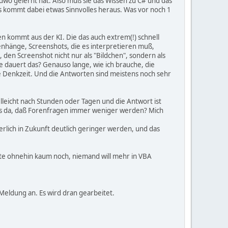
endwo gelernt hat. Also muß sie das Wissen zu C# und das
es kommt dabei etwas Sinnvolles heraus. Was vor noch 1
n kommt aus der KI. Die das auch extrem(!) schnell
nhänge, Screenshots, die es interpretieren muß,
, den Screenshot nicht nur als "Bildchen", sondern als
e dauert das? Genauso lange, wie ich brauche, die
e Denkzeit. Und die Antworten sind meistens noch sehr
lleicht nach Stunden oder Tagen und die Antwort ist
t es da, daß Forenfragen immer weniger werden? Mich
rlich in Zukunft deutlich geringer werden, und das
eute ohnehin kaum noch, niemand will mehr in VBA
Meldung an. Es wird dran gearbeitet.