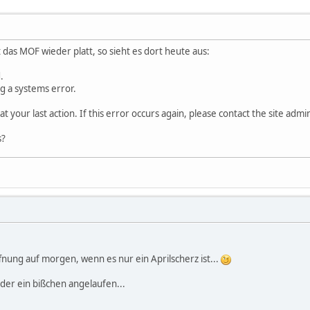
t das MOF wieder platt, so sieht es dort heute aus:
.
g a systems error.
 your last action. If this error occurs again, please contact the site admin
s?
nung auf morgen, wenn es nur ein Aprilscherz ist...
der ein bißchen angelaufen...