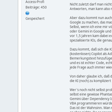
Access-Profi
Nicht zuletzt darf man nich
Beiträge: 450
Antworten, man kann also na
Aber dazu kommt nun auch n
Gespeichert
Google zu machen, das mach
Selbst, wenn ich eine mir v
oder Gemini in Google und 
vor 1,5 Jahren kam dabei 
spezialisierte KIs, die ge
Dazu kommt, daß sich die K
(kostenlosen) Copilot als A
Bemerkungstext hinzufügen 
und es ist echter Code, ec
jede Frage auch immer wie
Von daher glaube ich, daß
die KI (noch) zu kompliziert 
Wer's noch nicht selbst prob
selbst eine gewisse Phantas
Gemini über Dependency Inje
VBA programmieren würde. D
Das ist der Wahnsinn. Man