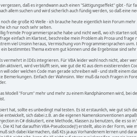
t vergessen, daß es irgendwann auch einen "Sättigungseffekt" gibt - für 
ch allem suchen und wird sicherlich auch fündig werden, so daß eine neue
och die große KI-Welle - ich brauche heute eigentlich kein Forum mehr
e ich nur noch sehr selten.
öllig fremde Programmiersprache habe und nicht weiß, wo ich starten soll, s
frage einfach im Klartext, beschreibe mein Problem als Prosa und frage n
extrem viel Unsinn heraus, Vermischung von Programmiersprachen uvm. D
nau ein bestimmtes Thema extrem gut können und die Ergebnisse sind sehr
Is vermehrt in IDEs integrieren. Für VBA leider wohl noch nicht, aber w
ddin aktiviert, wird verblüfft sein, wie gut die KI aus dem existierenden
will oder welchen Code man gerade schreiben will - und stellt einem das
hte Bemerkungen. Einfach der Wahnsinn. Wer muß da noch Fragen in Foren
der.
 das Modell "Forum" mehr und mehr zu einem Randphänomen wird, bei dem
ist.
iert hat, sollte es unbedingt mal testen. Es ist erstaunlich, wie gut sich
ie entwickelt, sich dabei z.B. an die eigenen Namenskonventionen anpaßt 
ction in C# diskutiert, eine Methode, Klassen zu benutzen, die es so in 
ie KI hat daraufhin VBA-Pseudocode(!) erstellt, also in der Form, wie 
 muß sich dabei klarmachen, daß KIs ja aus Vorhandenem lernen und dar