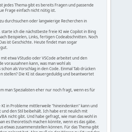
fast jedes Thema gibt es bereits Fragen und passende
 Frage einfach nicht nötig ist.
 zu durchsuchen oder langwierige Recherchen in
tarte ich die nächstbeste freie KI wie Copilot in Bing
ach Beispielen, Links, fertigen Codeabschnitten. Noch
as ist Geschichte. Heute findet man sogar
 gut.
er mit etwa VStudio oder VSCode arbeitet und den
 Code vorausahnen kann, was man wohl als
 schon als Vorschlag in den Code. Einmal Tab drücken
 stellen? Die KI ist dauergeduldig und beantwortet
 man Spezialisten eher nur noch fragt, wenn es für
 die KI in Probleme mittlerweile "hineindenken" kann und
und den Stil beibehält. Ich habe erst neulich mit
VBA nicht gibt. Und habe gefragt, wie man das wohl in
man es theoretisch machen könnte, wenn es das gäbe.
aus etwas zusammenstellen können. Für das Thema gibt