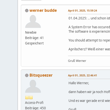
werner budde
April 01, 2025, 15:59:24
01.04.2025: .. und schon is
A System Error has occured
The software is experiencin
Newbie
Beiträge: 41
You should attempt to repeat
Gespeichert
Aprilscherz? Weiß einer wa
Gruß Werner
Bitsqueezer
April 01, 2025, 22:46:41
Hallo Werner,
dann haben wir ja noch Hoff
Und es war gerade erst wie
Access-Profi
Beiträge: 450
Gruß