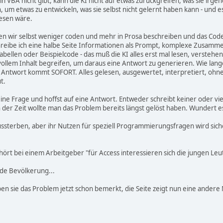
 in VBA nicht gibt, kann die KI nicht auf etwas zurückgreifen, was sie irg
 um etwas zu entwickeln, was sie selbst nicht gelernt haben kann - und 
esen wäre.
en wir selbst weniger coden und mehr in Prosa beschreiben und das Code
reibe ich eine halbe Seite Informationen als Prompt, komplexe Zusamme
Tabellen oder Beispielcode - das muß die KI alles erst mal lesen, verstehen
nvollem Inhalt begreifen, um daraus eine Antwort zu generieren. Wie lang
e Antwort kommt SOFORT. Alles gelesen, ausgewertet, interpretiert, ohn
t.
ine Frage und hoffst auf eine Antwort. Entweder schreibt keiner oder vie
In der Zeit wollte man das Problem bereits längst gelöst haben. Wunder
ssterben, aber ihr Nutzen für speziell Programmierungsfragen wird siche
ehört bei einem Arbeitgeber "für Access interessieren sich die jungen L
nde Bevölkerung...
 sie das Problem jetzt schon bemerkt, die Seite zeigt nun eine andere 