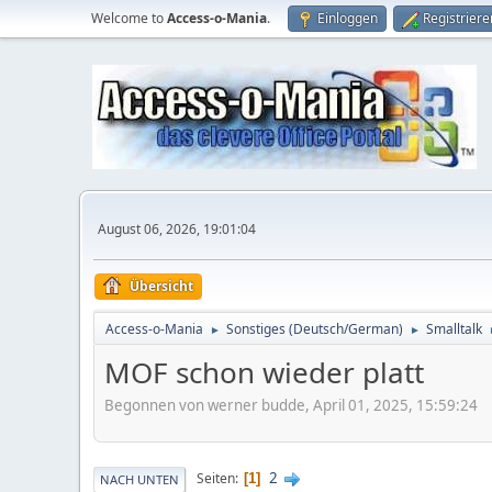
Welcome to
Access-o-Mania
.
Einloggen
Registriere
August 06, 2026, 19:01:04
Übersicht
Access-o-Mania
Sonstiges (Deutsch/German)
Smalltalk
►
►
MOF schon wieder platt
Begonnen von werner budde, April 01, 2025, 15:59:24
2
Seiten
1
NACH UNTEN