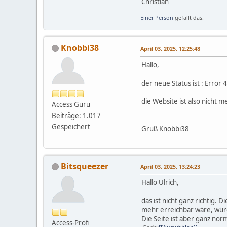
Christian
Einer Person
gefällt das.
Knobbi38
April 03, 2025, 12:25:48
Hallo,
der neue Status ist : Error 
die Website ist also nicht m
Access Guru
Beiträge: 1.017
Gespeichert
Gruß Knobbi38
Bitsqueezer
April 03, 2025, 13:24:23
Hallo Ulrich,
das ist nicht ganz richtig
mehr erreichbar wäre, wür
Die Seite ist aber ganz nor
Access-Profi