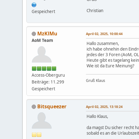
Christian
Gespeichert
MzKlMu
April 02, 2025, 10:00:44
AoM Team
Hallo zusammen,
ich habe ohnehin den Eindru
jedes der 3 Foren (AoM, OL
Heute gibt es tagelang kein
Wie ist da Eure Meinung?
Access-Oberguru
Gruß Klaus
Beiträge: 11.299
Gespeichert
Bitsqueezer
April 02, 2025, 13:18:24
Hallo Klaus,
da magst Du sicher recht h
sobald es an die Urlaubszeit