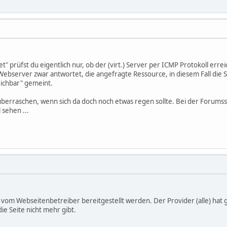
t" prüfst du eigentlich nur, ob der (virt.) Server per ICMP Protokoll err
ebserver zwar antwortet, die angefragte Ressource, in diesem Fall die St
reichbar" gemeint.
 überraschen, wenn sich da doch noch etwas regen sollte. Bei der Forumssoft
l sehen ...
ß vom Webseitenbetreiber bereitgestellt werden. Der Provider (alle) hat 
e Seite nicht mehr gibt.