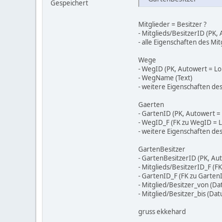
Gespeichert
Mitglieder = Besitzer ?
- Mitglieds/BesitzerID (PK,
- alle Eigenschaften des M
Wege
- WegID (PK, Autowert = Lo
- WegName (Text)
- weitere Eigenschaften de
Gaerten
- GartenID (PK, Autowert =
- WegID_F (FK zu WegID = 
- weitere Eigenschaften de
GartenBesitzer
- GartenBesitzerID (PK, Au
- Mitglieds/BesitzerID_F (F
- GartenID_F (FK zu Garten
- Mitglied/Besitzer_von (D
- Mitglied/Besitzer_bis (Da
gruss ekkehard