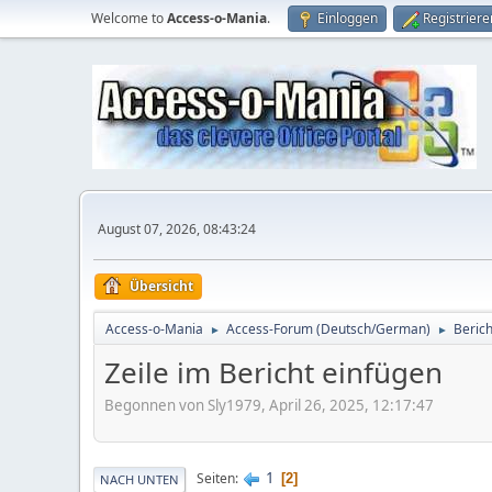
Welcome to
Access-o-Mania
.
Einloggen
Registriere
August 07, 2026, 08:43:24
Übersicht
Access-o-Mania
Access-Forum (Deutsch/German)
Berich
►
►
Zeile im Bericht einfügen
Begonnen von Sly1979, April 26, 2025, 12:17:47
1
Seiten
2
NACH UNTEN