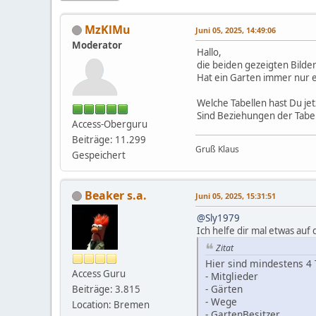
MzKlMu
Juni 05, 2025, 14:49:06
Moderator
Hallo,
die beiden gezeigten Bilder 
Hat ein Garten immer nur e
Welche Tabellen hast Du jet
Sind Beziehungen der Tabell
Access-Oberguru
Beiträge: 11.299
Gruß Klaus
Gespeichert
Beaker s.a.
Juni 05, 2025, 15:31:51
@Sly1979
Ich helfe dir mal etwas auf
Zitat
Hier sind mindestens 4 
Access Guru
- Mitglieder
- Gärten
Beiträge: 3.815
- Wege
Location: Bremen
- GartenBesitzer