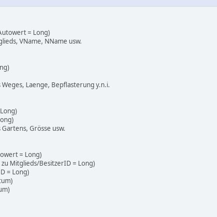
 Autowert = Long)
itglieds, VName, NName usw.
ng)
s Weges, Laenge, Bepflasterung y.n.i.
 Long)
Long)
s Gartens, Grösse usw.
towert = Long)
K zu Mitglieds/BesitzerID = Long)
ID = Long)
atum)
tum)