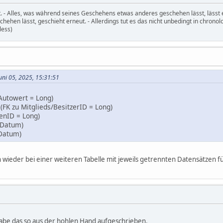
t. - Alles, was während seines Geschehens etwas anderes geschehen lässt, lässt 
ehen lässt, geschieht erneut. - Allerdings tut es das nicht unbedingt in chronol
less)
Juni 05, 2025, 15:31:51
 Autowert = Long)
 (FK zu Mitglieds/BesitzerID = Long)
tenID = Long)
 (Datum)
(Datum)
on wieder bei einer weiteren Tabelle mit jeweils getrennten Datensätzen f
abe das so aus der hohlen Hand aufgeschrieben.