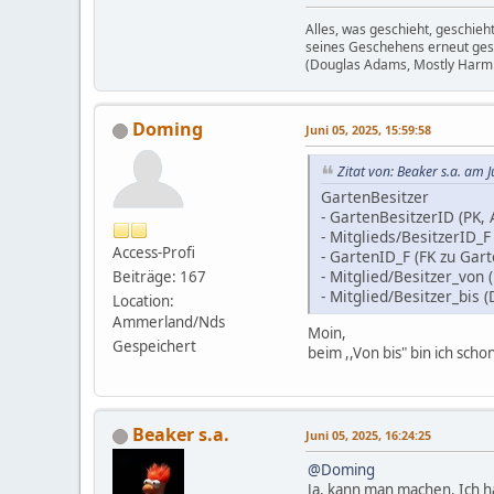
Alles, was geschieht, geschieh
seines Geschehens erneut gesch
(Douglas Adams, Mostly Harm
Doming
Juni 05, 2025, 15:59:58
Zitat von: Beaker s.a. am 
GartenBesitzer
- GartenBesitzerID (PK,
- Mitglieds/BesitzerID_F
Access-Profi
- GartenID_F (FK zu Gar
- Mitglied/Besitzer_von
Beiträge: 167
- Mitglied/Besitzer_bis 
Location:
Ammerland/Nds
Moin,
Gespeichert
beim ,,Von bis" bin ich sch
Beaker s.a.
Juni 05, 2025, 16:24:25
@Doming
Ja, kann man machen. Ich h