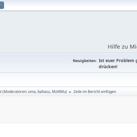
n
Hilfe zu M
Ist euer Problem 
Neuigkeiten:
drücken!
t
(Moderatoren:
oma
,
bahasu
,
MzKlMu
)
Zeile im Bericht einfügen
►