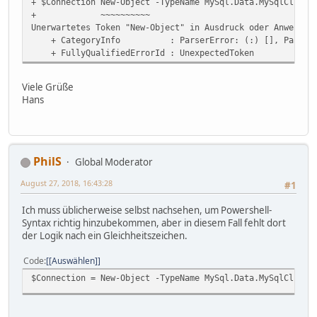
+ $Connection New-Object -TypeName MySql.Data.MySqlClient
+ ~~~~~~~~~~
Unerwartetes Token "New-Object" in Ausdruck oder Anweisun
+ CategoryInfo : ParserError: (:) [], ParentCont
+ FullyQualifiedErrorId : UnexpectedToken
Viele Grüße
Hans
PhilS
Global Moderator
August 27, 2018, 16:43:28
#1
Ich muss üblicherweise selbst nachsehen, um Powershell-
Syntax richtig hinzubekommen, aber in diesem Fall fehlt dort
der Logik nach ein Gleichheitszeichen.
Code
[Auswählen]
$Connection = New-Object -TypeName MySql.Data.MySqlClient