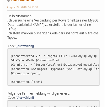
August 27, 2018, 16:15:39
Hallo zusammen!!
Ich versuche eine Verbindung per PowerShell zu einer MySQL
Datenbank (lokal XAMPP) zu erstellen, leider bisher ohne
Erfolg.
Ich stelle mal den bisherigen Code dar und hoffe auf hilfreiche
Tipps..
Code
[Auswählen]
$ConnectorPfad = "C:\Program Files (x86)\MySQL\MySQL Conn
Add-Type -Path $ConnectorPfad
$ConnServer = "Server=localhost;Database=winupdatelog;Uid
$Connection New-Object -TypeName MySql.Data.MySqlClient.M
$Connection.Open()
$Connection.Close()
Folgende Fehhlermeldung wird generiert:
Code
[Auswählen]