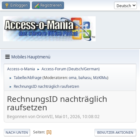
Einloggen
Registrieren
Mobiles Hauptmenü
Access-o-Mania
Access-Forum (Deutsch/German)
►
Tabelle/Abfrage
(Moderatoren:
oma
,
bahasu
,
MzKlMu
)
►
RechnungsID nachträglich raufsetzen
►
RechnungsID nachträglich
raufsetzen
Begonnen von OrionVII, Mai 01, 2026, 10:08:02
Seiten
1
NACH UNTEN
BENUTZER-AKTIONEN